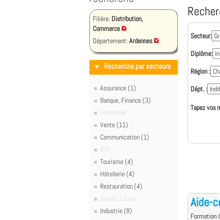
Recher
Filière:
Distribution,
Commerce
Secteur:
Département:
Ardennes
Diplôme:
Recherche par secteurs
Région :
Assurance (1)
Dépt. :
Banque, Finance (3)
Tapez vos m
Immobilier
Vente (11)
Communication (1)
BTP
Tourisme (4)
Hôtellerie (4)
Restauration (4)
Sports, Loisirs
Aide-c
Industrie (8)
Formation à