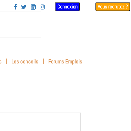
Connexion
Vous recrutez ?




|
|
s
Les conseils
Forums Emplois