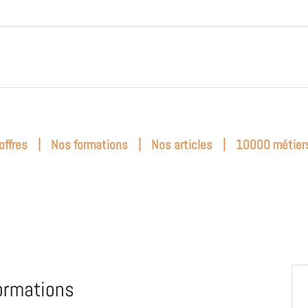
|
|
|
offres
Nos formations
Nos articles
10000 métier
ormations