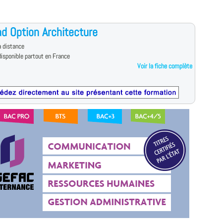
d Option Architecture
 distance
isponible partout en France
Voir la fiche complète