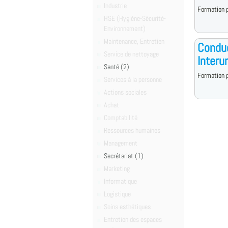
Industrie
Formation p
HSE (Hygiène-Sécurité-
Environnement)
Maintenance, Entretien
Conduc
Service de nettoyage
Interu
Santé (2)
Formation p
Services à la personne
Actions sociales
Achat
Comptabilité
Ressources humaines
Management
Secrétariat (1)
Marketing
Informatique
Logistique
Soins esthétiques
Entretien des espaces