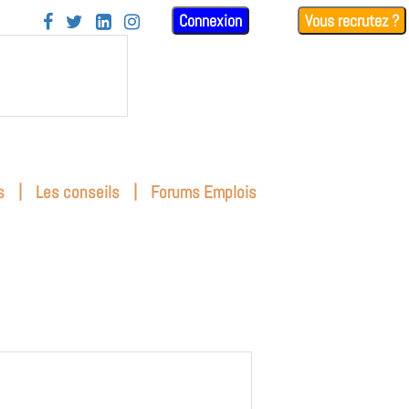
Connexion
Vous recrutez ?




|
|
s
Les conseils
Forums Emplois