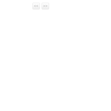
<<
>>