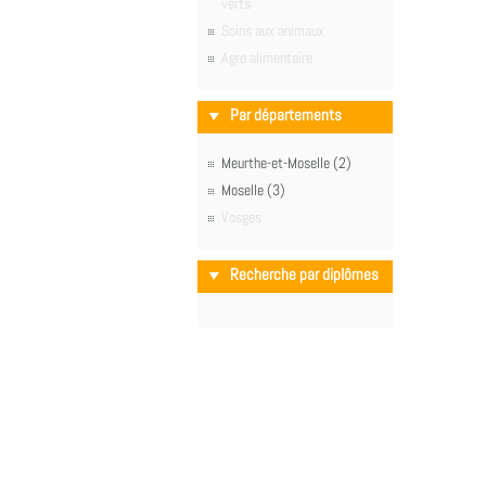
verts
Soins aux animaux
Agro alimentaire
Par départements
Meurthe-et-Moselle (2)
Moselle (3)
Vosges
Recherche par diplômes