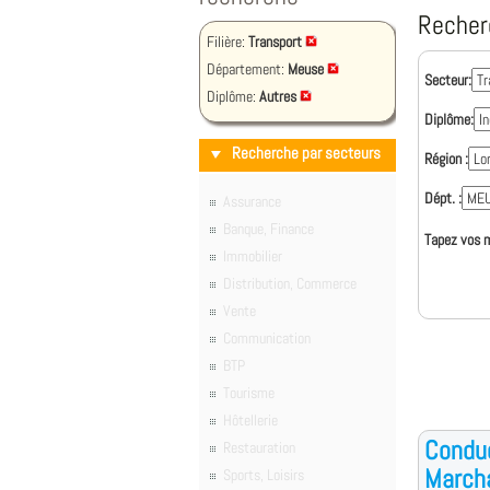
Recher
Filière:
Transport
Département:
Meuse
Secteur:
Diplôme:
Autres
Diplôme:
Recherche par secteurs
Région :
Dépt. :
Assurance
Banque, Finance
Tapez vos m
Immobilier
Distribution, Commerce
Vente
Communication
BTP
Tourisme
Hôtellerie
Conduc
Restauration
Marcha
Sports, Loisirs