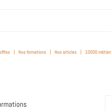
|
|
|
offres
Nos formations
Nos articles
10000 métier
ormations