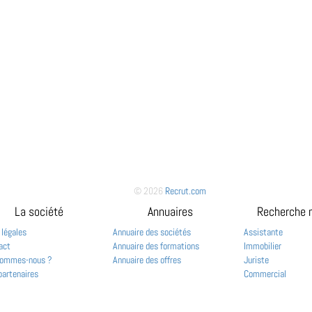
© 2026
Recrut.com
La société
Annuaires
Recherche 
 légales
Annuaire des sociétés
Assistante
act
Annuaire des formations
Immobilier
sommes-nous ?
Annuaire des offres
Juriste
partenaires
Commercial