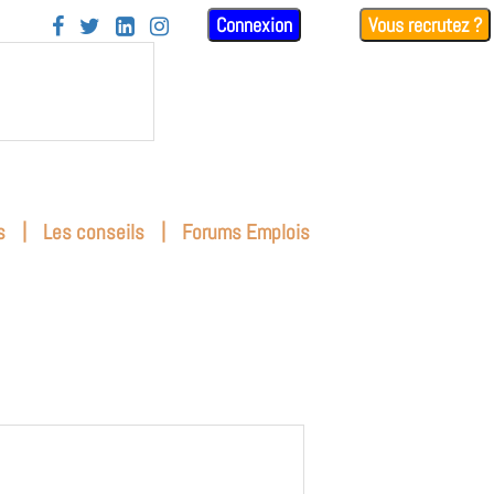
Connexion
Vous recrutez ?




|
|
s
Les conseils
Forums Emplois