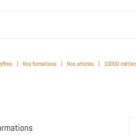
|
|
|
offres
Nos formations
Nos articles
10000 métier
ormations