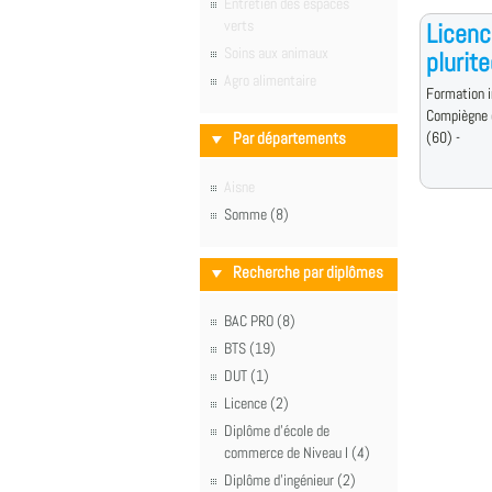
Entretien des espaces
verts
Licenc
Soins aux animaux
plurit
Agro alimentaire
Formation i
Compiègne 
Par départements
(60) -
Aisne
Somme (8)
Recherche par diplômes
BAC PRO (8)
BTS (19)
DUT (1)
Licence (2)
Diplôme d'école de
commerce de Niveau I (4)
Diplôme d'ingénieur (2)