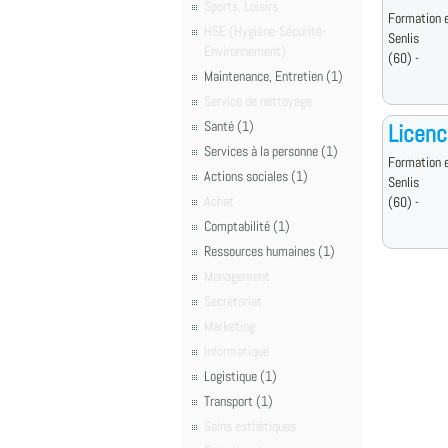
Sports, Loisirs
Formation e
HSE (Hygiène-Sécurité-
Senlis
Environnement)
(60) -
Maintenance, Entretien (1)
Service de nettoyage
Santé (1)
Licenc
Services à la personne (1)
Formation e
Actions sociales (1)
Senlis
Achat
(60) -
Comptabilité (1)
Ressources humaines (1)
Management
Secrétariat
Marketing
Informatique
Logistique (1)
Transport (1)
Soins esthétiques