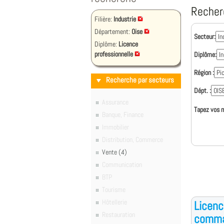
Recher
Filière:
Industrie
Département:
Oise
Secteur:
Diplôme:
Licence
professionnelle
Diplôme:
Région :
Recherche par secteurs
Dépt. :
Assurance
Tapez vos m
Banque, Finance
Immobilier
Distribution, Commerce
Vente (4)
Communication
BTP
Tourisme
Hôtellerie
Licenc
Restauration
comma