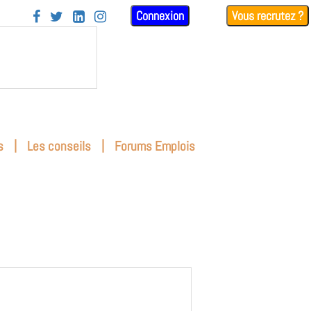
Connexion
Vous recrutez ?




|
|
s
Les conseils
Forums Emplois