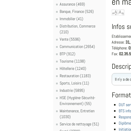
en ma
Assurance (469)
Banque, Finance (526)
Immobilier (41)
Infos s
Distribution, Commerce
(210)
Etablisseme
Vente (5596)
Adresse:
31,
Communication (2654)
Téléphone:
0
BTP (912)
Fax:
02.35.5
Tourisme (1198)
Descrip
Hôtellerie (1240)
Restauration (1183)
Il n'y a de
Sports, Loisirs (11)
Industrie (5895)
Format
HSE (Hygiène-Sécurité-
Environnement) (55)
DUT ser
Maintenance, Entretien
BTS inf
(1030)
Respons
Diplôme
Service de nettoyage (51)
Initiati