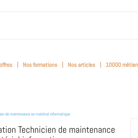
|
|
|
offres
Nos formations
Nos articles
10000 métier
ien de maintenance en matériel informatique
tion Technicien de maintenance