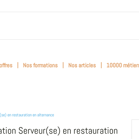
|
|
|
offres
Nos formations
Nos articles
10000 métier
(se) en restauration en alternance
tion Serveur(se) en restauration