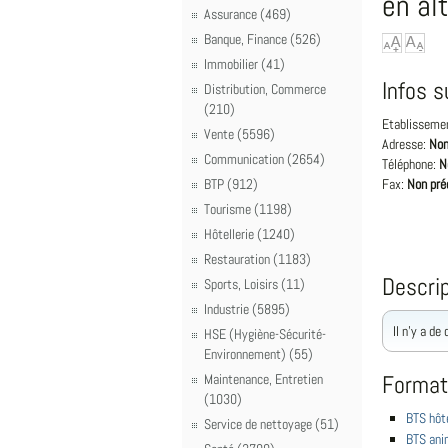
en al
Assurance (469)
Banque, Finance (526)
Immobilier (41)
Infos s
Distribution, Commerce
(210)
Etablisseme
Vente (5596)
Adresse:
Non
Communication (2654)
Téléphone:
N
BTP (912)
Fax:
Non pré
Tourisme (1198)
Hôtellerie (1240)
Restauration (1183)
Descrip
Sports, Loisirs (11)
Industrie (5895)
Il n'y a de
HSE (Hygiène-Sécurité-
Environnement) (55)
Format
Maintenance, Entretien
(1030)
BTS hôte
Service de nettoyage (51)
BTS anim