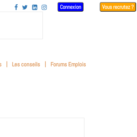
Connexion
Vous recrutez ?




|
|
s
Les conseils
Forums Emplois