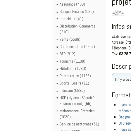
proje
Assurance (469)
Banque, Finance (526)
Immobilier (41)
Infos s
Distribution, Commerce
(210)
Etablisseme
Vente (5596)
Adresse:
Cit
Communication (2654)
Téléphone:
0
BTP (912)
Fax:
03.28.7
Tourisme (1198)
Descrip
Hôtellerie (1240)
Restauration (1183)
Il n'y a de
Sports, Loisirs (11)
Industrie (5895)
Format
HSE (Hygiène-Sécurité-
Environnement) (55)
Ingénieu
Maintenance, Entretien
mécaniq
(1030)
Bac pro
BTS serv
Service de nettoyage (51)
Ingénieu