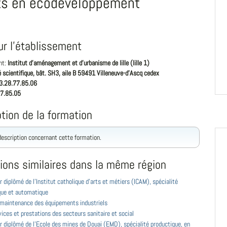
ts en écodéveloppement
ur l'établissement
nt:
Institut d'aménagement et d'urbanisme de lille (lille 1)
é scientifique, bât. SH3, aile B 59491 Villeneuve-d'Ascq cedex
3.28.77.85.06
7.85.05
tion de la formation
 description concernant cette formation.
ions similaires dans la même région
r diplômé de l'Institut catholique d'arts et métiers (ICAM), spécialité
ue et automatique
 maintenance des équipements industriels
ices et prestations des secteurs sanitaire et social
r diplômé de l'Ecole des mines de Douai (EMD), spécialité productique, en