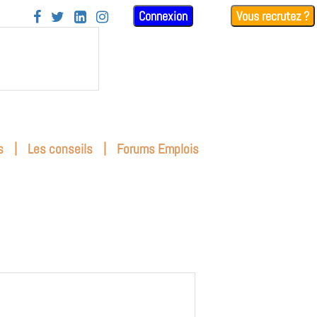
Connexion
Vous recrutez ?




|
|
s
Les conseils
Forums Emplois