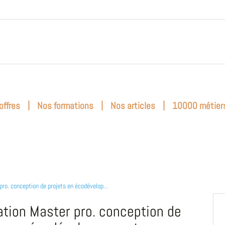
|
|
|
offres
Nos formations
Nos articles
10000 métier
pro. conception de projets en écodévelop...
tion Master pro. conception de