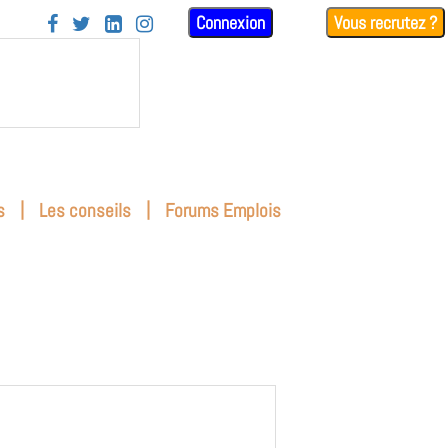
Connexion
Vous recrutez ?




|
|
s
Les conseils
Forums Emplois