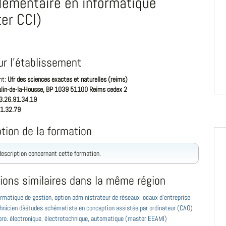
émentaire en informatique
er CCI)
ur l'établissement
nt:
Ufr des sciences exactes et naturelles (reims)
lin-de-la-Housse, BP 1039 51100 Reims cedex 2
3.26.91.34.19
1.32.79
tion de la formation
 description concernant cette formation.
ions similaires dans la même région
rmatique de gestion, option administrateur de réseaux locaux d'entreprise
nicien dâétudes schématiste en conception assistée par ordinateur (CAO)
pro. électronique, électrotechnique, automatique (master EEAMI)