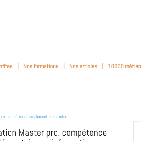
|
|
|
offres
Nos formations
Nos articles
10000 métier
pro. compétence complémentaire en inform...
tion Master pro. compétence