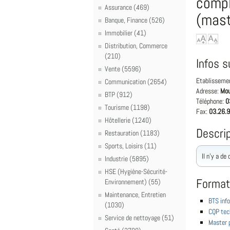
compl
Assurance (469)
(mast
Banque, Finance (526)
Immobilier (41)
Distribution, Commerce
(210)
Infos s
Vente (5596)
Etablisseme
Communication (2654)
Adresse:
Mou
BTP (912)
Téléphone:
0
Tourisme (1198)
Fax:
03.26.9
Hôtellerie (1240)
Descrip
Restauration (1183)
Sports, Loisirs (11)
Il n'y a de
Industrie (5895)
HSE (Hygiène-Sécurité-
Format
Environnement) (55)
Maintenance, Entretien
BTS info
(1030)
CQP tech
Service de nettoyage (51)
Master 