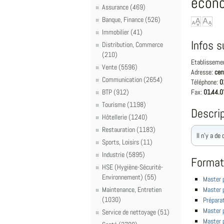
écon
Assurance (469)
Banque, Finance (526)
Immobilier (41)
Infos s
Distribution, Commerce
(210)
Etablisseme
Vente (5596)
Adresse:
cen
Communication (2654)
Téléphone:
0
BTP (912)
Fax:
01.44.0
Tourisme (1198)
Descrip
Hôtellerie (1240)
Restauration (1183)
Il n'y a de
Sports, Loisirs (11)
Industrie (5895)
Format
HSE (Hygiène-Sécurité-
Environnement) (55)
Master p
Maintenance, Entretien
Master p
(1030)
Préparat
Master p
Service de nettoyage (51)
Master p