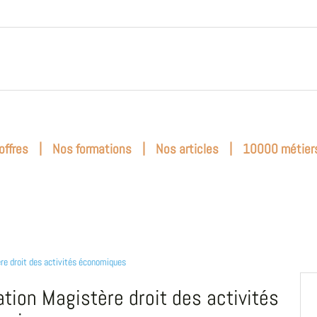
|
|
|
offres
Nos formations
Nos articles
10000 métier
re droit des activités économiques
tion Magistère droit des activités