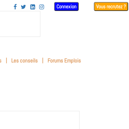
Connexion
Vous recrutez ?




|
|
s
Les conseils
Forums Emplois