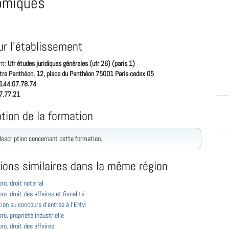
omiques
ur l'établissement
nt:
Ufr études juridiques générales (ufr 26) (paris 1)
tre Panthéon, 12, place du Panthéon 75001 Paris cedex 05
1.44.07.78.74
7.77.21
tion de la formation
 description concernant cette formation.
ions similaires dans la même région
ro. droit notarial
ro. droit des affaires et fiscalité
ion au concours d'entrée à l'ENM
ro. propriété industrielle
ro. droit des affaires