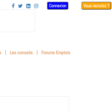
Connexion
Vous recrutez ?




|
|
s
Les conseils
Forums Emplois