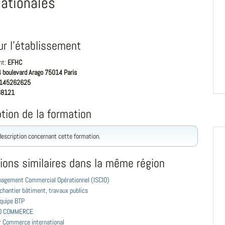
nationales
ur l'établissement
nt:
EFHC
 boulevard Arago 75014 Paris
145262625
68121
tion de la formation
 description concernant cette formation.
ions similaires dans la même région
agement Commercial Opérationnel (ISCIO)
chantier bâtiment, travaux publics
équipe BTP
O COMMERCE
r Commerce international