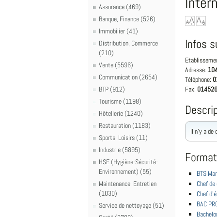
Inter
Assurance (469)
Banque, Finance (526)
Immobilier (41)
Infos s
Distribution, Commerce
(210)
Etablisseme
Vente (5596)
Adresse:
104
Communication (2654)
Téléphone:
0
BTP (912)
Fax:
01452
Tourisme (1198)
Descrip
Hôtellerie (1240)
Restauration (1183)
Il n'y a de
Sports, Loisirs (11)
Industrie (5895)
Format
HSE (Hygiène-Sécurité-
Environnement) (55)
BTS Man
Maintenance, Entretien
Chef de 
(1030)
Chef d'
BAC PR
Service de nettoyage (51)
Bachelo