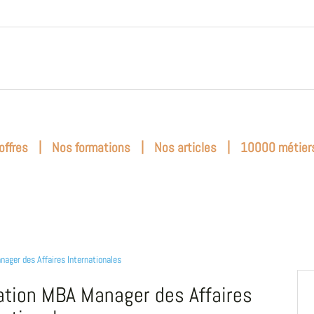
|
|
|
offres
Nos formations
Nos articles
10000 métier
ager des Affaires Internationales
tion MBA Manager des Affaires