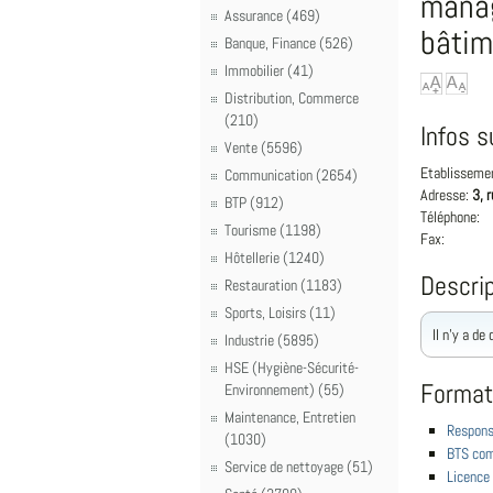
manag
Assurance (469)
bâtim
Banque, Finance (526)
Immobilier (41)
Distribution, Commerce
(210)
Infos s
Vente (5596)
Etablisseme
Communication (2654)
Adresse:
3, 
BTP (912)
Téléphone:
Tourisme (1198)
Fax:
Hôtellerie (1240)
Descrip
Restauration (1183)
Sports, Loisirs (11)
Il n'y a de
Industrie (5895)
HSE (Hygiène-Sécurité-
Format
Environnement) (55)
Maintenance, Entretien
Responsa
(1030)
BTS com
Service de nettoyage (51)
Licence 