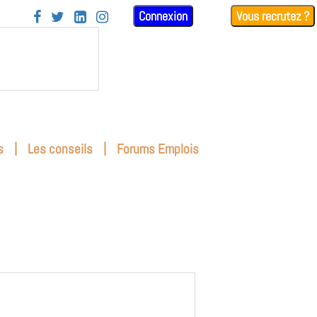
Connexion
Vous recrutez ?




|
|
s
Les conseils
Forums Emplois