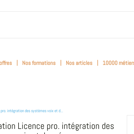
|
|
|
offres
Nos formations
Nos articles
10000 métier
 pro. intégration des systèmes voix et d...
tion Licence pro. intégration des