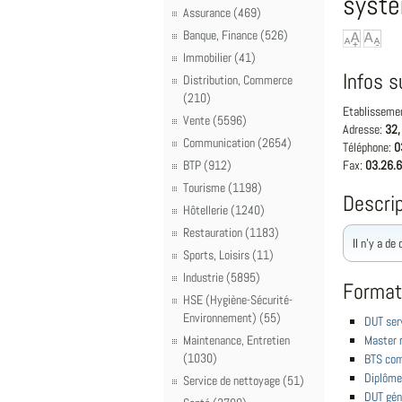
systè
Assurance (469)
Banque, Finance (526)
Immobilier (41)
Infos s
Distribution, Commerce
(210)
Etablisseme
Vente (5596)
Adresse:
32,
Communication (2654)
Téléphone:
0
BTP (912)
Fax:
03.26.6
Tourisme (1198)
Descrip
Hôtellerie (1240)
Restauration (1183)
Il n'y a de
Sports, Loisirs (11)
Industrie (5895)
Format
HSE (Hygiène-Sécurité-
Environnement) (55)
DUT ser
Maintenance, Entretien
Master r
(1030)
BTS com
Diplôme
Service de nettoyage (51)
DUT gén