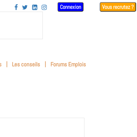
Connexion
Vous recrutez ?




|
|
s
Les conseils
Forums Emplois