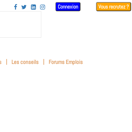
Connexion
Vous recrutez ?




|
|
s
Les conseils
Forums Emplois