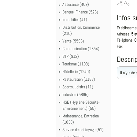
Assurance (469)
Banque, Finance (526)
Infos s
Immobilier (41)
Distribution, Commerce
Etablisseme
(210)
Adresse:
5 a
Téléphone:
0
Vente (5596)
Fax:
Communication (2654)
BTP (912)
Descrip
Tourisme (1198)
Hôtellerie (1240)
Il n'y a de
Restauration (1183)
Sports, Loisirs (11)
Industrie (5895)
HSE (Hygiène-Sécurité-
Environnement) (55)
Maintenance, Entretien
(1030)
Service de nettoyage (51)