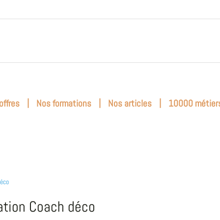
|
|
|
offres
Nos formations
Nos articles
10000 métier
déco
tion Coach déco