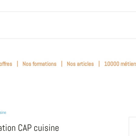
|
|
|
offres
Nos formations
Nos articles
10000 métier
sine
tion CAP cuisine