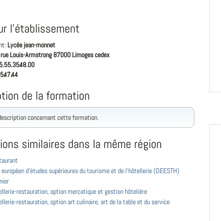
ur l'établissement
nt:
Lycée jean-monnet
 rue Louis-Armstrong 87000 Limoges cedex
5.55.35.48.00
5.47.44
tion de la formation
 description concernant cette formation.
ions similaires dans la même région
taurant
 européen d'études supérieures du tourisme et de l'hôtellerie (DEESTH)
nier
llerie-restauration, option mercatique et gestion hôtelière
llerie-restauration, option art culinaire, art de la table et du service