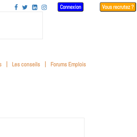
Connexion
Vous recrutez ?




|
|
s
Les conseils
Forums Emplois