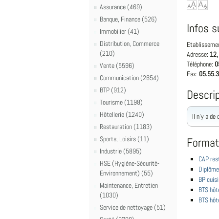
Assurance (469)
Banque, Finance (526)
Infos s
Immobilier (41)
Distribution, Commerce
Etablisseme
(210)
Adresse:
12,
Téléphone:
0
Vente (5596)
Fax:
05.55.3
Communication (2654)
BTP (912)
Descrip
Tourisme (1198)
Hôtellerie (1240)
Il n'y a de
Restauration (1183)
Sports, Loisirs (11)
Format
Industrie (5895)
CAP res
HSE (Hygiène-Sécurité-
Diplôme
Environnement) (55)
BP cuisi
Maintenance, Entretien
BTS hôte
(1030)
BTS hôte
Service de nettoyage (51)