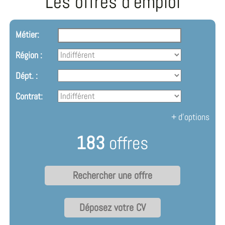
Les offres d'emploi
Métier:
Région :
Dépt. :
Contrat:
+ d'options
183
offres
Déposez votre CV