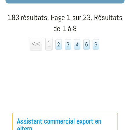
183 résultats. Page 1 sur 23, Résultats
de 1 à 8
<<
1
2
3
4
5
6
Assistant commercial export en
altern...