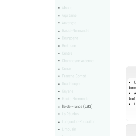
Alsace
Aquitaine
Auvergne
Basse-Normandie
Bourgogne
Bretagne
Centre
Champagne-Ardenne
Corse
Franche-Comté
B
Guadeloupe
form
Guyane
A
Haute-Normandie
bref
L
Île-de-France (183)
La Réunion
Languedoc-Roussillon
Limousin