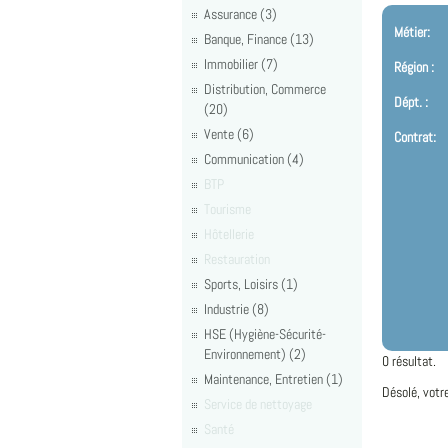
Assurance (3)
Métier:
Banque, Finance (13)
Immobilier (7)
Région :
Distribution, Commerce
Dépt. :
(20)
Vente (6)
Contrat:
Communication (4)
BTP
Tourisme
Hôtellerie
Restauration
Sports, Loisirs (1)
Industrie (8)
HSE (Hygiène-Sécurité-
Environnement) (2)
0 résultat.
Maintenance, Entretien (1)
Désolé, votr
Service de nettoyage
Santé