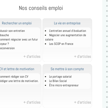
Nos conseils emploi
Rechercher un emploi
La vie en entreprise
éussir son entretien
L'entretien annuel d’évaluation
mbauche
Négocier une augmentation de
omment négocier avec un futur
salaire
oyeur ?
Les SCOP en France
econversion
+ d'articles
+ d'articles
CV et lettre de motivation
Se mettre à son compte
omment rédiger son CV
Le portage salarial
édiger une lettre de motivation.
Le Bilan Social
Être micro-entrepreneur
+ d'articles
+ d'articles