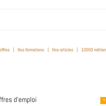
|
|
|
offres
Nos formations
Nos articles
10000 métier
ffres d'emploi