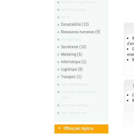
Services à la personne
Actions sociales
Achat
Comptabilité (13)
Ressources humaines (9)
R
Management
d'e
Secrétariat (10)
C
Marketing (5)
empl
R
Informatique (1)
Logistique (8)
Transport (1)
Soins esthétiques
Entretien des espaces
C
verts
R
Soins aux animaux
Agro alimentaire
Offres par régions