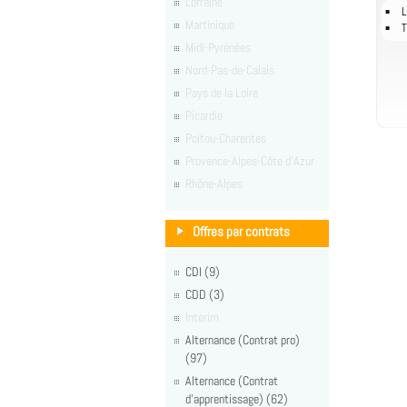
Lorraine
L
Martinique
T
Midi-Pyrénées
Nord-Pas-de-Calais
Pays de la Loire
Picardie
Poitou-Charentes
Provence-Alpes-Côte d'Azur
Rhône-Alpes
Offres par contrats
CDI (9)
CDD (3)
Interim
Alternance (Contrat pro)
(97)
Alternance (Contrat
d'apprentissage) (62)