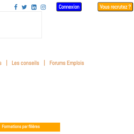
Connexion
Vous recrutez ?




|
|
s
Les conseils
Forums Emplois
Formations par filières