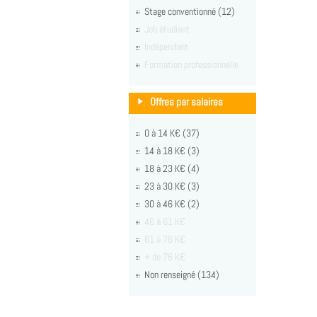
Stage conventionné (12)
Job étudiant
Indépendant
Formation professionnelle
Offres par salaires
0 à 14 K€ (37)
14 à 18 K€ (3)
18 à 23 K€ (4)
23 à 30 K€ (3)
30 à 46 K€ (2)
46 à 61 K€
61 à 76 K€
+ de 76 K€
Non renseigné (134)