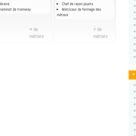
ibraire
Chef de rayon jouets
raminot de tramway
Matriceur de formage des
métaux
+ de
+ de
métiers
métiers