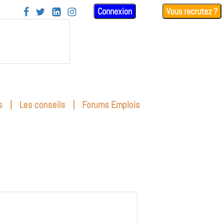
Connexion
Vous recrutez ?




|
|
s
Les conseils
Forums Emplois