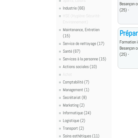
Sports, Loisirs
Besançon c
Industrie (66)
(25) -
HSE (Hygiène-Sécurité-
Environnement)
Maintenance, Entretien
Prépar
(15)
Formation i
Service de nettoyage (17)
Besançon c
Santé (67)
(25) -
Services à la personne (15)
Actions sociales (10)
Achat
Comptabilité (7)
Management (1)
Secrétariat (8)
Marketing (2)
Informatique (24)
Logistique (2)
Transport (2)
Soins esthétiques (11)