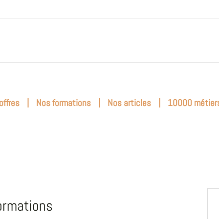
|
|
|
offres
Nos formations
Nos articles
10000 métier
ormations