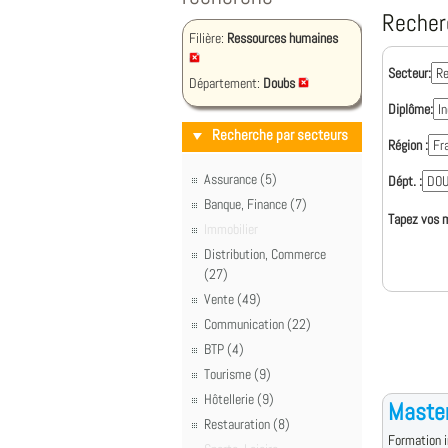
Recher
Filière:
Ressources humaines
Secteur:
Département:
Doubs
Diplôme:
Recherche par secteurs
Région :
Assurance (5)
Dépt. :
Banque, Finance (7)
Tapez vos m
Immobilier
Distribution, Commerce
(27)
Vente (49)
Communication (22)
BTP (4)
Tourisme (9)
Hôtellerie (9)
Master
Restauration (8)
Formation i