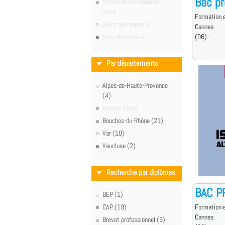
Bac pr
Entretien des espaces
verts
Formation e
Soins aux animaux
Cannes
Agro alimentaire
(06) -
Par départements
Alpes-de-Haute-Provence
(4)
Hautes-Alpes
Bouches-du-Rhône (21)
Var (10)
Vaucluse (2)
Recherche par diplômes
BAC P
BEP (1)
CAP (19)
Formation e
Cannes
Brevet professionnel (6)