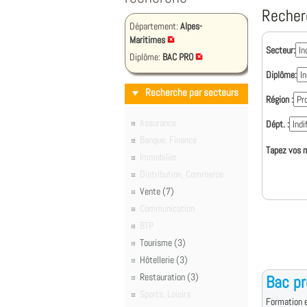
Recher
Département:
Alpes-
Maritimes
Secteur:
Diplôme:
BAC PRO
Diplôme:
Recherche par secteurs
Région :
Assurance
Dépt. :
Banque, Finance
Tapez vos m
Immobilier
Distribution, Commerce
Vente (7)
Communication
BTP
Tourisme (3)
Hôtellerie (3)
Restauration (3)
Bac p
Sports, Loisirs
Formation e