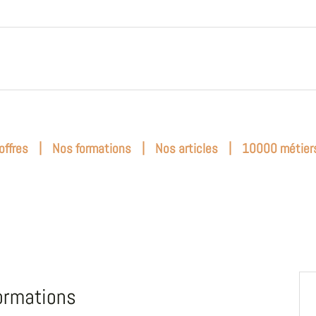
|
|
|
offres
Nos formations
Nos articles
10000 métier
ormations