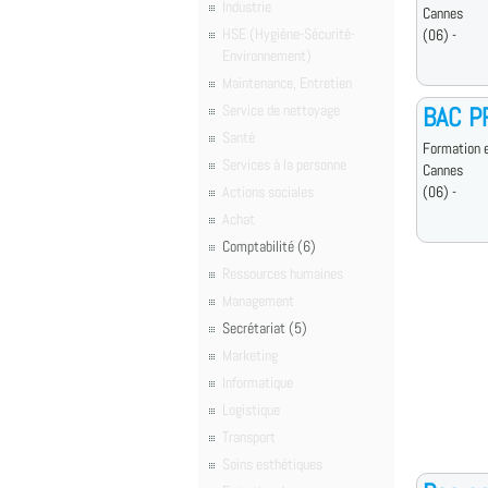
Industrie
Cannes
HSE (Hygiène-Sécurité-
(06) -
Environnement)
Maintenance, Entretien
Service de nettoyage
BAC P
Santé
Formation e
Services à la personne
Cannes
Actions sociales
(06) -
Achat
Comptabilité (6)
Ressources humaines
Management
Secrétariat (5)
Marketing
Informatique
Logistique
Transport
Soins esthétiques