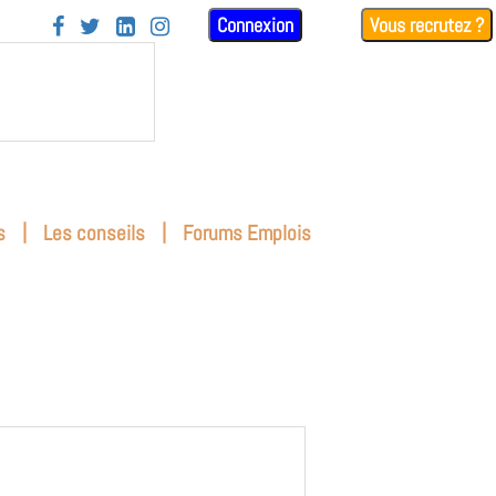
Connexion
Vous recrutez ?




|
|
s
Les conseils
Forums Emplois