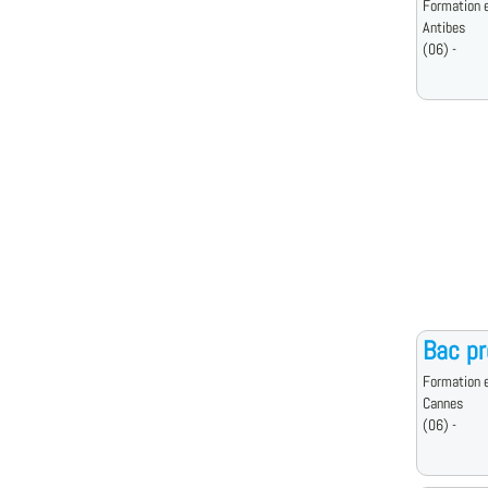
Formation e
Antibes
(06) -
Bac p
Formation e
Cannes
(06) -