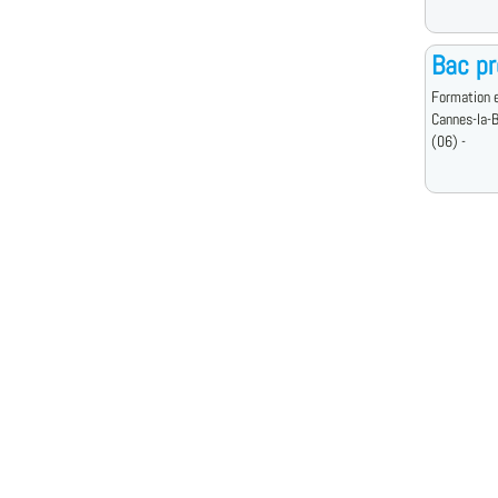
Bac p
Formation e
Cannes-la-
(06) -