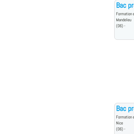
Bac p
Formation e
Mandelieu
(06) -
Bac p
Formation e
Nice
(06) -