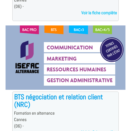
Cannes
(06) -
Voir la fiche complète
BTS négociation et relation client
(NRC)
Formation en alternance
Cannes
(06) -