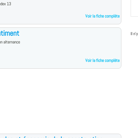
edex 13
Voir la fiche complète
âtiment
Il n
n alternance
Voir la fiche complète