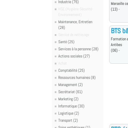
Industrie (76)
Marseille c
HSE (Hygiène-Sécurité-
(13) -
Environnement)
Maintenance, Entretien
(28)
BTS b
Service de nettoyage
Formation e
Santé (25)
Antibes
Services à la personne (28)
(06) -
Actions sociales (27)
Achat
Comptabilité (25)
Ressources humaines (8)
Management (2)
Secrétariat (61)
Marketing (2)
Informatique (30)
Logistique (2)
Transport (2)
Soins esthétiques (1)