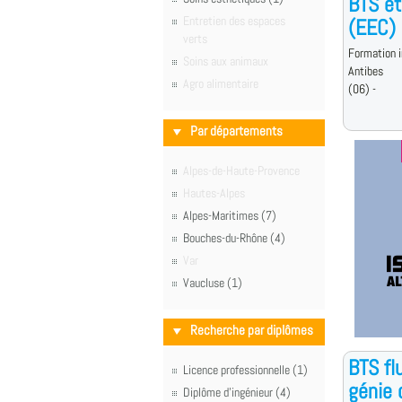
BTS ét
Entretien des espaces
(EEC)
verts
Formation i
Soins aux animaux
Antibes
Agro alimentaire
(06) -
Par départements
Alpes-de-Haute-Provence
Hautes-Alpes
Alpes-Maritimes (7)
Bouches-du-Rhône (4)
Var
Vaucluse (1)
Recherche par diplômes
BTS fl
Licence professionnelle (1)
génie 
Diplôme d'ingénieur (4)