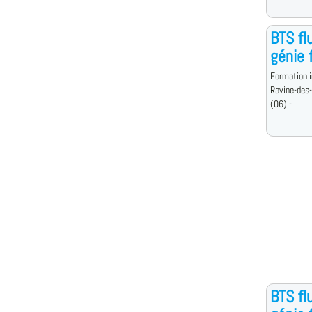
BTS fl
génie f
Formation i
Ravine-des-
(06) -
BTS fl