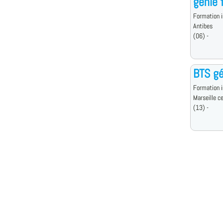
génie f
Formation i
Antibes
(06) -
BTS g
Formation i
Marseille c
(13) -