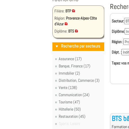
Recher
Filière:
BTP
Région:
Provence-Alpes-Côte
Secteur:
d'Azur
Diplôme:
BTS
Diplôme:
Région :
Recherche par secteurs
Dépt. :
Assurance (17)
Tapez vos m
Banque, Finance (17)
Immobilier (2)
Distribution, Commerce (3)
Vente (138)
Communication (24)
Tourisme (47)
Hôtellerie (50)
Restauration (45)
BTS b
Sports, Loisirs
Formation e