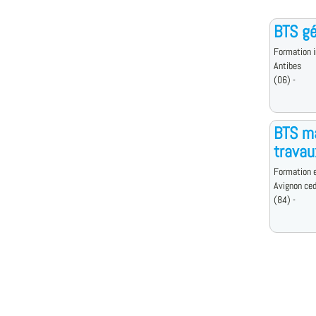
BTS g
Formation i
Antibes
(06) -
BTS ma
travau
Formation e
Avignon ce
(84) -