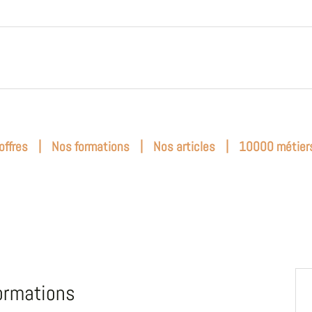
|
|
|
offres
Nos formations
Nos articles
10000 métier
ormations