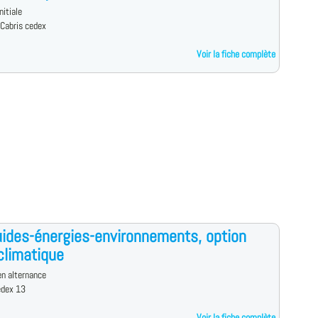
nitiale
Cabris cedex
Voir la fiche complète
uides-énergies-environnements, option
climatique
n alternance
edex 13
Voir la fiche complète