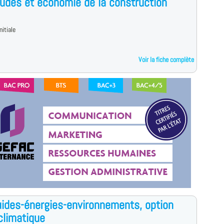
udes et économie de la construction
nitiale
Voir la fiche complète
uides-énergies-environnements, option
climatique