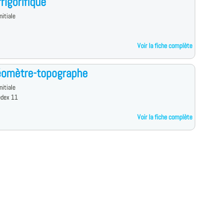
rigorifique
nitiale
Voir la fiche complète
éomètre-topographe
nitiale
edex 11
Voir la fiche complète