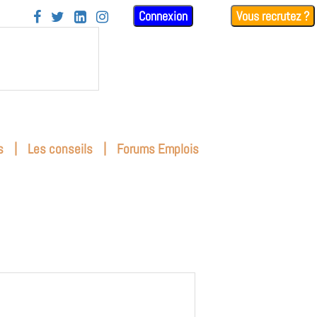
Connexion
Vous recrutez ?




|
|
s
Les conseils
Forums Emplois