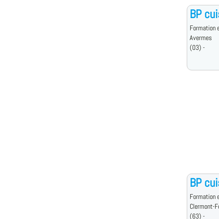
BP cui
Formation e
Avermes
(03) -
BP cui
Formation e
Clermont-F
(63) -