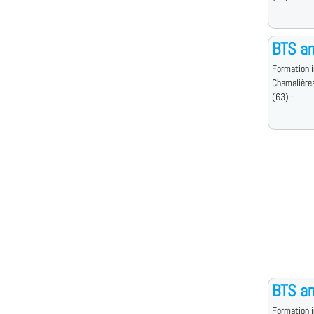
BTS an
Formation i
Chamalière
(63) -
BTS an
Formation i