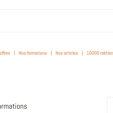
|
|
|
offres
Nos formations
Nos articles
10000 métier
ormations