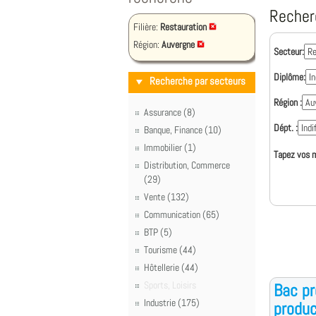
Recher
Filière:
Restauration
Région:
Auvergne
Secteur:
Diplôme:
Recherche par secteurs
Région :
Assurance (8)
Dépt. :
Banque, Finance (10)
Immobilier (1)
Tapez vos m
Distribution, Commerce
(29)
Vente (132)
Communication (65)
BTP (5)
Tourisme (44)
Hôtellerie (44)
Sports, Loisirs
Bac pr
Industrie (175)
produc