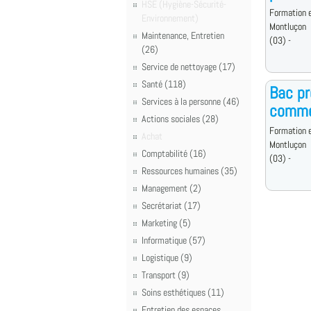
HSE (Hygiène-Sécurité-
Formation e
Environnement)
Montluçon
Maintenance, Entretien
(03) -
(26)
Service de nettoyage (17)
Santé (118)
Bac pr
Services à la personne (46)
commer
Actions sociales (28)
Formation e
Achat
Montluçon
Comptabilité (16)
(03) -
Ressources humaines (35)
Management (2)
Secrétariat (17)
Marketing (5)
Informatique (57)
Logistique (9)
Transport (9)
Soins esthétiques (11)
Entretien des espaces