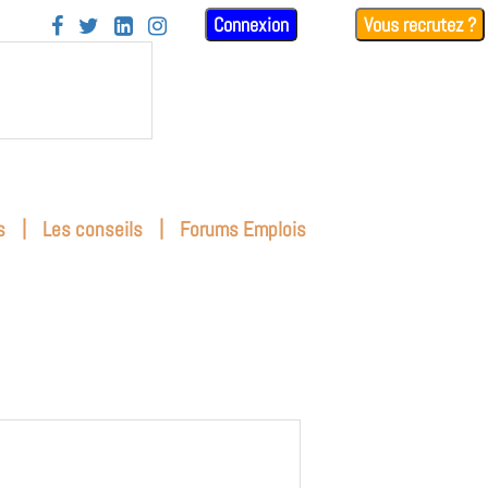
Connexion
Vous recrutez ?




|
|
s
Les conseils
Forums Emplois