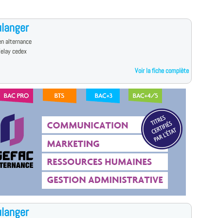
langer
n alternance
Velay cedex
Voir la fiche complète
langer