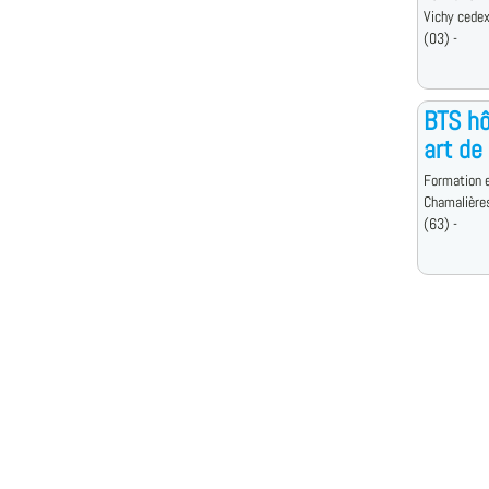
Vichy cede
(03) -
BTS hô
art de
Formation e
Chamalière
(63) -