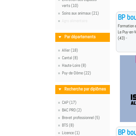
verts (10)
Soins aux animaux (21)
BP bou
Agro alimentaire
Formation e
Le Puy-en-
Par départements
(43) -
Allier (18)
Cantal (8)
Haute-Loire (8)
Puy-de-Dôme (22)
Recherche par diplômes
CAP (17)
BAC PRO (2)
Brevet professionnel (5)
BTS (8)
BP bou
Licence (1)