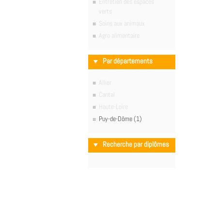
Entretien des espaces
verts
Soins aux animaux
Agro alimentaire
Par départements
Allier
Cantal
Haute-Loire
Puy-de-Dôme (1)
Recherche par diplômes