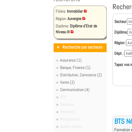
Recher
Filière:
Immobilier
Région:
Auvergne
Secteur:
Diplôme:
Diplôme d'Etat de
Niveau III
Diplôme:
Région :
Recherche par secteurs
Dépt. :
Assurance (1)
Tapez vos m
Banque, Finance (1)
Distribution, Commerce (2)
Vente (2)
Communication (4)
BTP
Tourisme
Hôtellerie
Restauration
BTS Né
Sports, Loisirs
Formation e