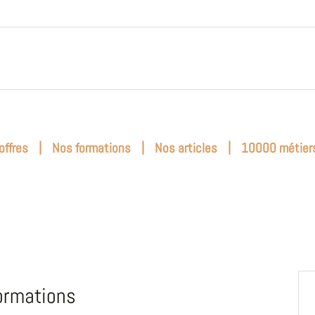
|
|
|
offres
Nos formations
Nos articles
10000 métier
ormations