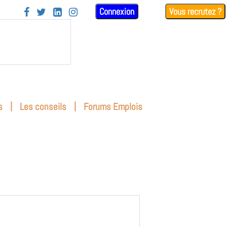
Connexion
Vous recrutez ?




|
|
s
Les conseils
Forums Emplois