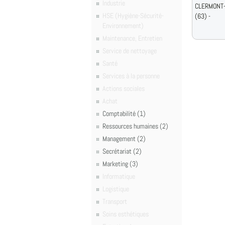
Industrie
CLERMONT
HSE (Hygiène-Sécurité-
(63) -
Environnement)
Maintenance, Entretien
Service de nettoyage
Santé
Services à la personne
Actions sociales
Achat
Comptabilité (1)
Ressources humaines (2)
Management (2)
Secrétariat (2)
Marketing (3)
Informatique
Logistique
Transport
Soins esthétiques