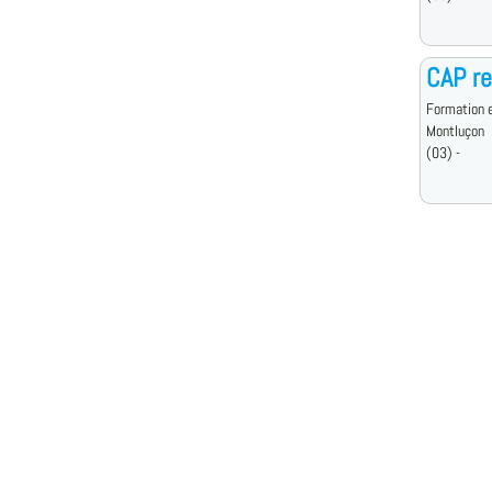
CAP re
Formation e
Montluçon
(03) -