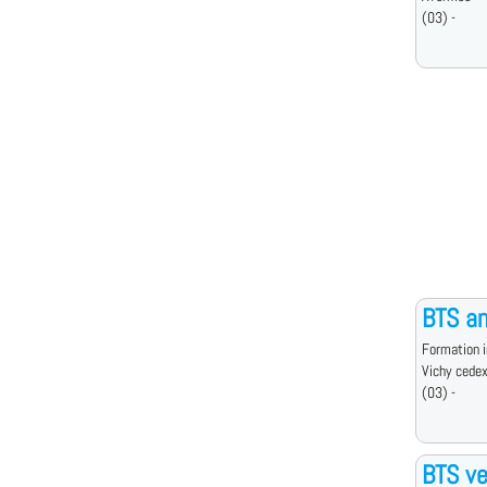
(03) -
BTS an
Formation i
Vichy cede
(03) -
BTS ve