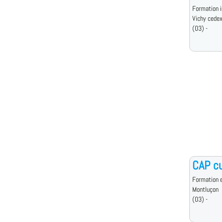
Formation i
Vichy cede
(03) -
CAP cu
Formation e
Montluçon
(03) -