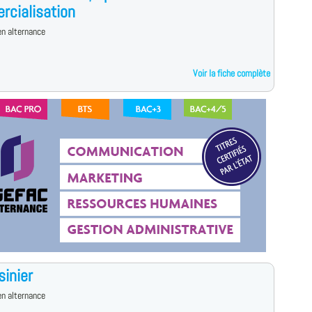
cialisation
n alternance
Voir la fiche complète
sinier
n alternance