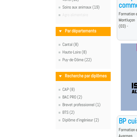
commer
Soins aux animaux (19)
Formation e
Agro alimentaire
Montluçon
(03) -
Par départements
Cantal (8)
Haute-Loire (8)
Puy-de-Dôme (22)
Recherche par diplômes
CAP (8)
BAC PRO (2)
Brevet professionnel (1)
BTS (2)
BP cui
Diplôme d'ingénieur (2)
Formation e
Avermes