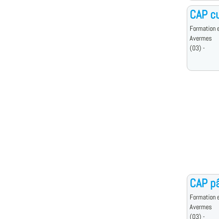
CAP cu
Formation e
Avermes
(03) -
CAP pâ
Formation e
Avermes
(03) -