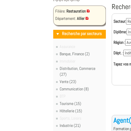
Recher
Filière:
Restauration
Département:
Allier
Secteur:
Diplôme:
Recherche par secteurs
Région :
Assurance
Dépt. :
Banque, Finance (2)
Immobilier
Tapez vos m
Distribution, Commerce
(27)
Vente (23)
Communication (8)
BTP
Tourisme (15)
Hôtellerie (15)
Sports, Loisirs
Agent(
Industrie (21)
Formation p