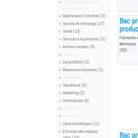
HSE (Hygiène-Sécurité-
Environnement)
Maintenance, Entretien (3)
Bac pr
Service de nettoyage (17)
produc
Santé (15)
Formation e
Services à la personne (11)
Montluçon
Actions sociales (8)
(03) -
Achat
Comptabilité (3)
Ressources humaines (1)
Management
Secrétariat (5)
Marketing (2)
Informatique (8)
Logistique
Transport
Soins esthétiques (11)
Entretien des espaces
Bac pr
verts (10)