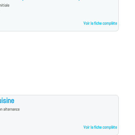
nitiale
x
Voir la fiche complète
isine
n alternance
Voir la fiche complète