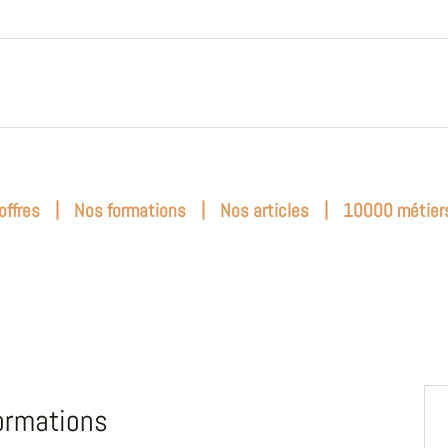
|
|
|
offres
Nos formations
Nos articles
10000 métier
ormations