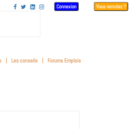
Connexion
Vous recrutez ?




|
|
s
Les conseils
Forums Emplois