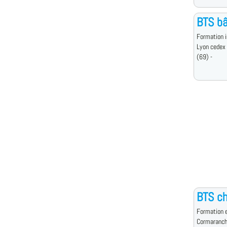
BTS b
Formation i
Lyon cedex
(69) -
BTS ch
Formation e
Cormaranch