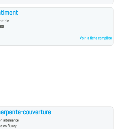
âtiment
nitiale
 08
Voir la fiche complète
arpente-couverture
n alternance
e-en-Bugey