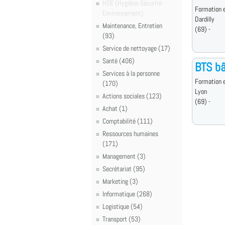
HSE (Hygiène-Sécurité-
Formation e
Environnement)
Dardilly
Maintenance, Entretien
(69) -
(93)
Service de nettoyage (17)
Santé (406)
BTS b
Services à la personne
Formation e
(170)
Lyon
Actions sociales (123)
(69) -
Achat (1)
Comptabilité (111)
Ressources humaines
(171)
Management (3)
Secrétariat (95)
Marketing (3)
Informatique (268)
Logistique (54)
Transport (53)