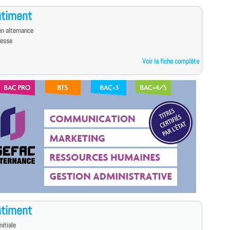
âtiment
n alternance
resse
Voir la fiche complète
âtiment
nitiale