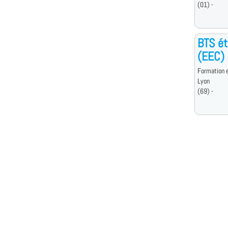
(01) -
BTS ét
(EEC)
Formation e
Lyon
(69) -