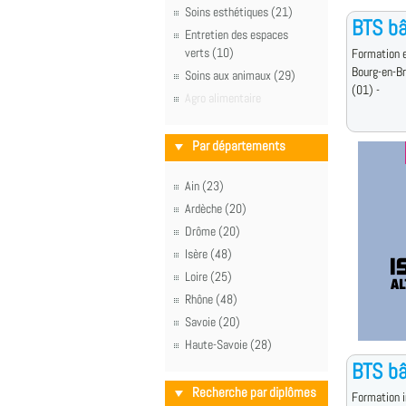
Soins esthétiques (21)
BTS b
Entretien des espaces
verts (10)
Formation e
Bourg-en-B
Soins aux animaux (29)
(01) -
Agro alimentaire
Par départements
Ain (23)
Ardèche (20)
Drôme (20)
Isère (48)
Loire (25)
Rhône (48)
Savoie (20)
Haute-Savoie (28)
BTS b
Recherche par diplômes
Formation i