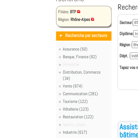
Recher
Filière:
BTP
Région:
Rhône-Alpes
Secteur:
Diplôme:
Recherche par secteurs
Région :
Assurance (50)
Dépt. :
Banque, Finance (62)
Immobilier
Tapez vos m
Distribution, Commerce
(34)
Vente (674)
Communication (281)
Tourisme (122)
Hôtellerie (123)
Restauration (122)
Sports, Loisirs
Assist
Industrie (617)
bâtime