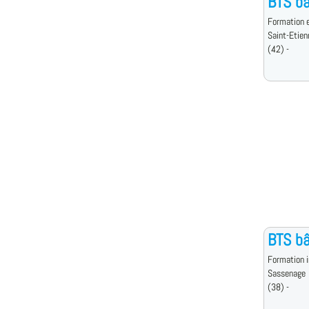
BTS b
Formation e
Saint-Etien
(42) -
BTS b
Formation i
Sassenage
(38) -