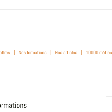
|
|
|
offres
Nos formations
Nos articles
10000 métier
ormations