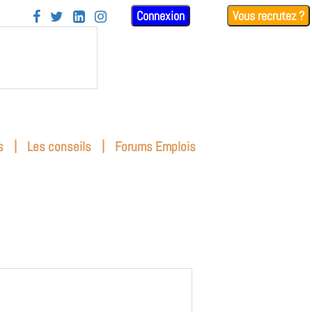
Connexion
Vous recrutez ?




|
|
s
Les conseils
Forums Emplois