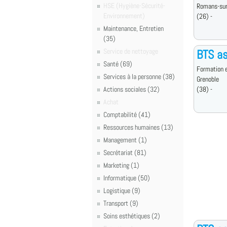
HSE (Hygiène-Sécurité-
Romans-sur
Environnement)
(26) -
Maintenance, Entretien
(35)
Service de nettoyage
BTS a
Santé (69)
Formation e
Services à la personne (38)
Grenoble
Actions sociales (32)
(38) -
Achat
Comptabilité (41)
Ressources humaines (13)
Management (1)
Secrétariat (81)
Marketing (1)
Informatique (50)
Logistique (9)
Transport (9)
Soins esthétiques (2)