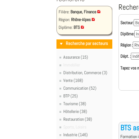
Recher
Filière:
Banque, Finance
Région:
Rhône-Alpes
Secteur:
Diplôme:
BTS
Diplôme:
Recherche par secteurs
Région :
Dépt. :
Assurance (15)
Immobilier
Tapez vos m
Distribution, Commerce (3)
Vente (168)
Communication (52)
BTP (25)
Tourisme (38)
Hôtellerie (38)
Restauration (38)
BTS a
Sports, Loisirs
Industrie (146)
Formation i