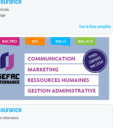
ssurance
nitiale
Pape
Voir la fiche complète
ssurance
n alternance