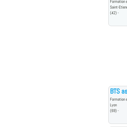
Formation e
Saint-Etien
(42) -
BTS a
Formation e
Lyon
(69) -