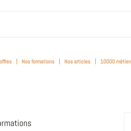
|
|
|
offres
Nos formations
Nos articles
10000 métier
ormations