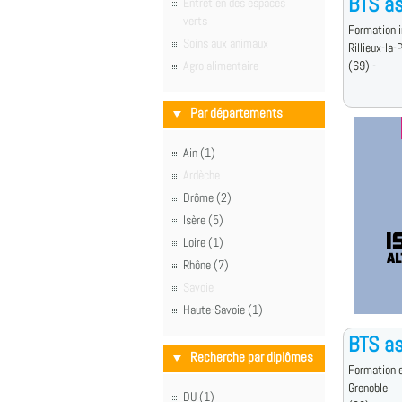
BTS a
Entretien des espaces
verts
Formation i
Soins aux animaux
Rillieux-la-
Agro alimentaire
(69) -
Par départements
Ain (1)
Ardèche
Drôme (2)
Isère (5)
Loire (1)
Rhône (7)
Savoie
Haute-Savoie (1)
BTS a
Recherche par diplômes
Formation e
Grenoble
DU (1)