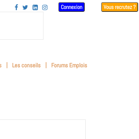
Connexion
Vous recrutez ?




|
|
s
Les conseils
Forums Emplois