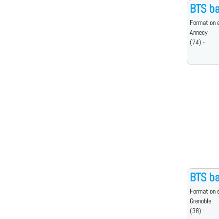
BTS ba
Formation e
Annecy
(74) -
BTS ba
Formation e
Grenoble
(38) -