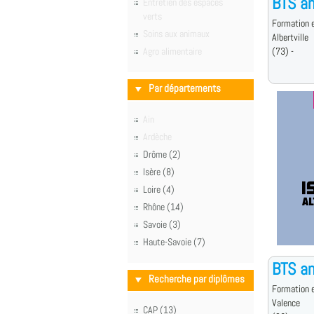
BTS an
Entretien des espaces
verts
Formation e
Soins aux animaux
Albertville
Agro alimentaire
(73) -
Par départements
Ain
Ardèche
Drôme (2)
Isère (8)
Loire (4)
Rhône (14)
Savoie (3)
Haute-Savoie (7)
BTS an
Recherche par diplômes
Formation e
Valence
CAP (13)