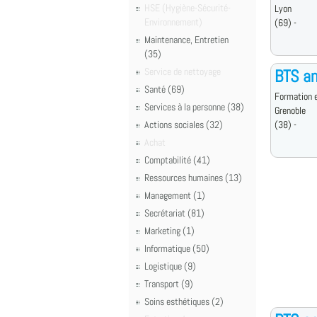
HSE (Hygiène-Sécurité-
Lyon
Environnement)
(69) -
Maintenance, Entretien
(35)
Service de nettoyage
BTS an
Santé (69)
Formation e
Services à la personne (38)
Grenoble
Actions sociales (32)
(38) -
Achat
Comptabilité (41)
Ressources humaines (13)
Management (1)
Secrétariat (81)
Marketing (1)
Informatique (50)
Logistique (9)
Transport (9)
Soins esthétiques (2)