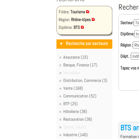
Recher
Filière:
Tourisme
Région:
Rhône-Alpes
Secteur:
Diplôme:
BTS
Diplôme:
Recherche par secteurs
Région :
Dépt. :
Assurance (15)
Banque, Finance (17)
Tapez vos m
Immobilier
Distribution, Commerce (3)
Vente (168)
Communication (52)
BTP (25)
Hôtellerie (38)
Restauration (38)
BTS an
Sports, Loisirs
Industrie (146)
Formation i