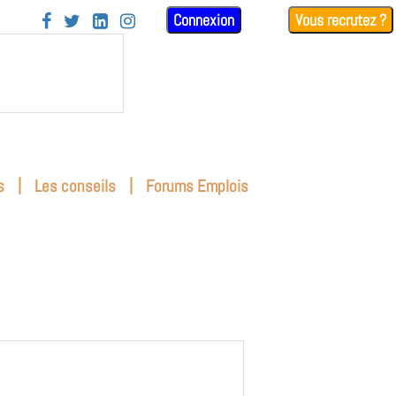
Connexion
Vous recrutez ?




|
|
s
Les conseils
Forums Emplois