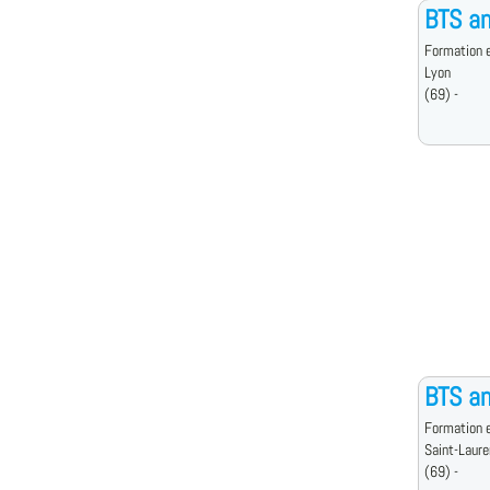
BTS an
Formation e
Lyon
(69) -
BTS an
Formation e
Saint-Laur
(69) -