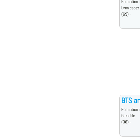
Formation i
Lyon cedex
(69) -
BTS an
Formation e
Grenoble
(38) -