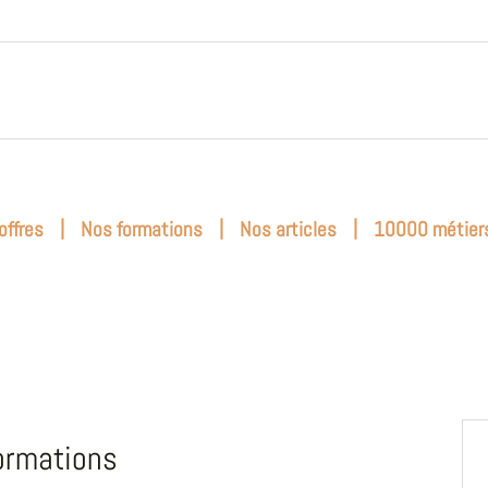
|
|
|
offres
Nos formations
Nos articles
10000 métier
ormations