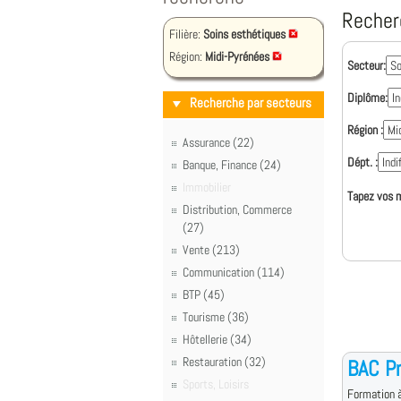
Recher
Filière:
Soins esthétiques
Région:
Midi-Pyrénées
Secteur:
Diplôme:
Recherche par secteurs
Région :
Assurance (22)
Dépt. :
Banque, Finance (24)
Immobilier
Tapez vos m
Distribution, Commerce
(27)
Vente (213)
Communication (114)
BTP (45)
Tourisme (36)
Hôtellerie (34)
Restauration (32)
BAC Pr
Sports, Loisirs
Formation à