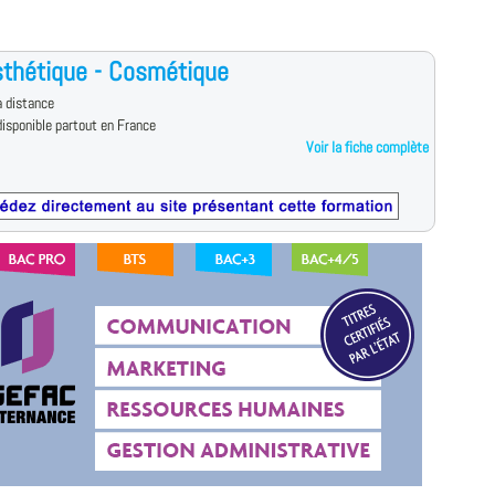
thétique - Cosmétique
 distance
isponible partout en France
Voir la fiche complète