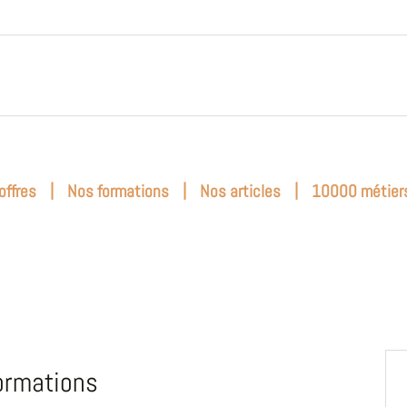
|
|
|
offres
Nos formations
Nos articles
10000 métier
ormations