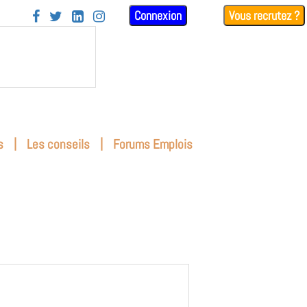
Connexion
Vous recrutez ?




|
|
s
Les conseils
Forums Emplois