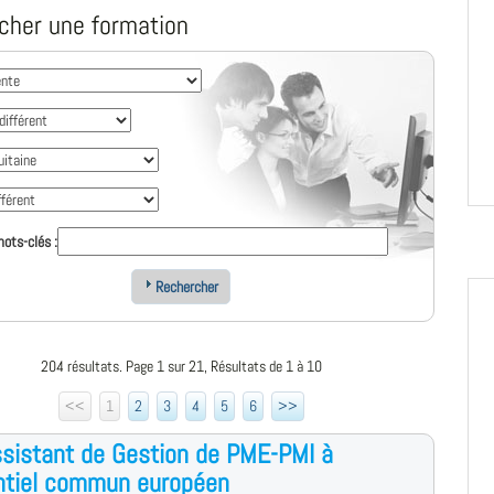
cher une formation
ots-clés :
Rechercher
204 résultats. Page 1 sur 21, Résultats de 1 à 10
<<
1
2
3
4
5
6
>>
sistant de Gestion de PME-PMI à
ntiel commun européen