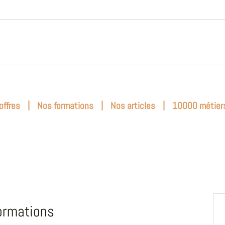
|
|
|
offres
Nos formations
Nos articles
10000 métier
ormations