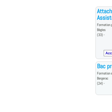
Attach
Assist
Formation p
Bègles
(33) -
Bac p
Formation e
Bergerac
(24) -