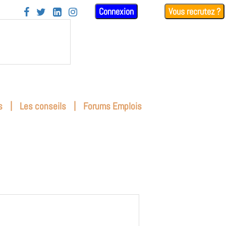
Connexion
Vous recrutez ?




|
|
s
Les conseils
Forums Emplois