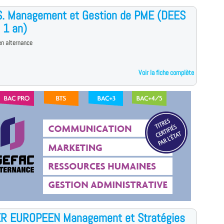
.S. Management et Gestion de PME (DEES
 1 an)
n alternance
Voir la fiche complète
R EUROPEEN Management et Stratégies