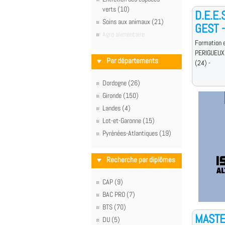
verts (10)
D.E.E
Soins aux animaux (21)
GEST -
Agro alimentaire
Formation e
PERIGUEUX
Par départements
(24) -
Dordogne (26)
Gironde (150)
Landes (4)
Lot-et-Garonne (15)
Pyrénées-Atlantiques (19)
Recherche par diplômes
CAP (9)
BAC PRO (7)
BTS (70)
MASTE
DU (5)