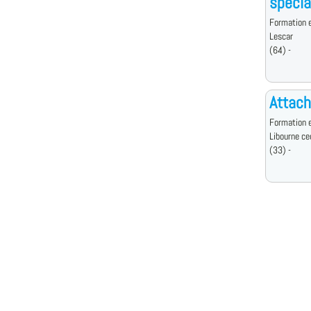
spécia
Formation e
Lescar
(64) -
Attach
Formation e
Libourne ce
(33) -