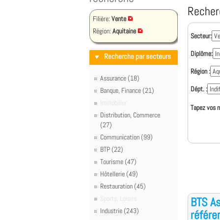
Recher
Filière:
Vente
Région:
Aquitaine
Secteur:
Diplôme:
Recherche par secteurs
Région :
Assurance (18)
Dépt. :
Banque, Finance (21)
Immobilier
Tapez vos m
Distribution, Commerce
(27)
Communication (99)
BTP (22)
Tourisme (47)
Hôtellerie (49)
Restauration (45)
Sports, Loisirs
BTS As
Industrie (243)
référe