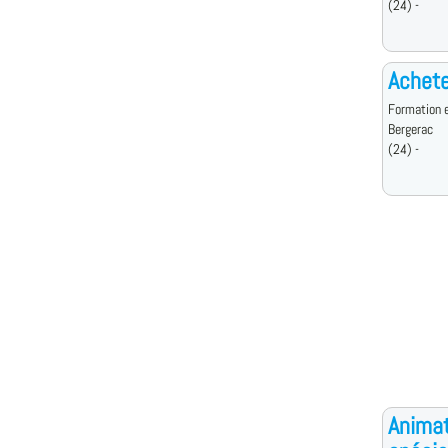
(24) -
Achete
Formation e
Bergerac
(24) -
Animat