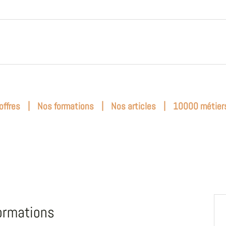
|
|
|
offres
Nos formations
Nos articles
10000 métier
ormations