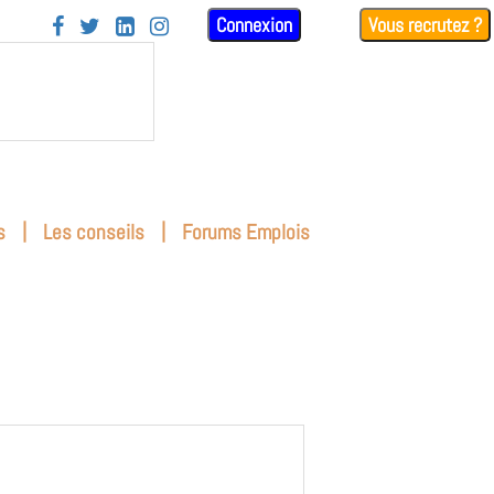
Connexion
Vous recrutez ?




|
|
s
Les conseils
Forums Emplois