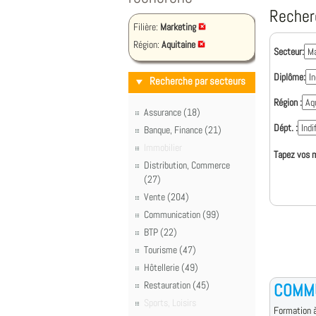
Recher
Filière:
Marketing
Région:
Aquitaine
Secteur:
Diplôme:
Recherche par secteurs
Région :
Assurance (18)
Dépt. :
Banque, Finance (21)
Immobilier
Tapez vos m
Distribution, Commerce
(27)
Vente (204)
Communication (99)
BTP (22)
Tourisme (47)
Hôtellerie (49)
Restauration (45)
COMM
Sports, Loisirs
Formation à