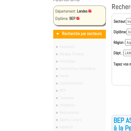
Recher
Département:
Landes
Diplôme:
BEP
Secteur:
Diplôme:
Recherche par secteurs
Région :
Assurance
Dépt. :
Banque, Finance
Immobilier
Tapez vos m
Distribution, Commerce
Vente
Communication
BTP
Tourisme
Hôtellerie
Restauration
BEP A
Sports, Loisirs
à la P
Industrie