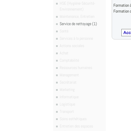
HSE (Hygiène-Sécurité-
Formation à
Environnement)
Formation d
Maintenance, Entretien
Service de nettoyage (1)
Santé
Services à la personne
Actions sociales
Achat
Comptabilité
Ressources humaines
Management
Secrétariat
Marketing
Informatique
Logistique
Transport
Soins esthétiques
Entretien des espaces