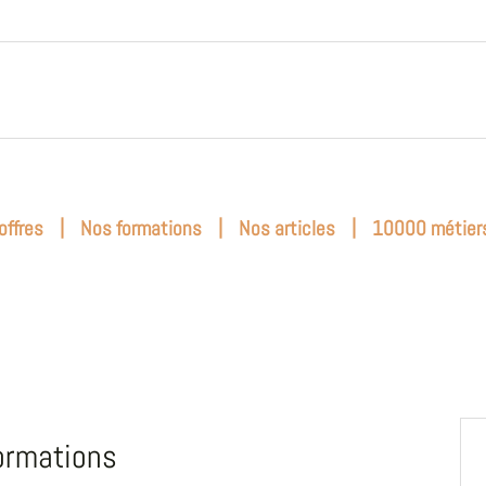
|
|
|
offres
Nos formations
Nos articles
10000 métier
ormations