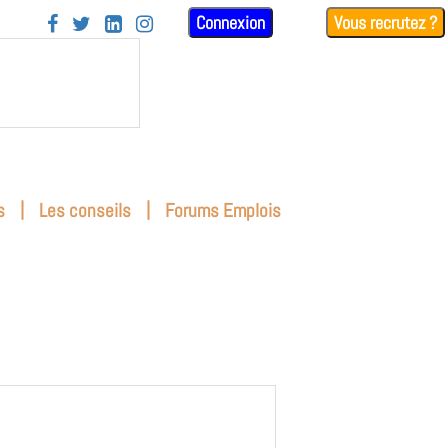
Connexion
Vous recrutez ?




|
|
s
Les conseils
Forums Emplois