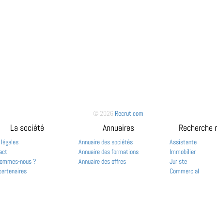
© 2026
Recrut.com
La société
Annuaires
Recherche 
 légales
Annuaire des sociétés
Assistante
act
Annuaire des formations
Immobilier
sommes-nous ?
Annuaire des offres
Juriste
partenaires
Commercial