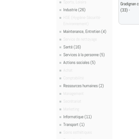
Sports, Loisirs
Gradignan 
Industrie (26)
(33) -
HSE (Hygiène-Sécurité-
Environnement)
Maintenance, Entretien (4)
Service de nettoyage
Santé (16)
Services à la personne (5)
Actions sociales (5)
Achat
Comptabilité
Ressources humaines (2)
Management
Secrétariat
Marketing
Informatique (11)
Transport (1)
Soins esthétiques