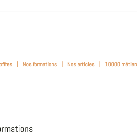
|
|
|
offres
Nos formations
Nos articles
10000 métier
ormations