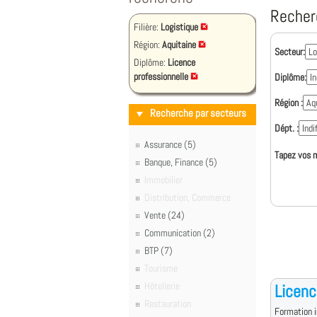
Recher
Filière:
Logistique
Région:
Aquitaine
Secteur:
Diplôme:
Licence
professionnelle
Diplôme:
Région :
Recherche par secteurs
Dépt. :
Assurance (5)
Tapez vos m
Banque, Finance (5)
Immobilier
Distribution, Commerce
Vente (24)
Communication (2)
BTP (7)
Tourisme
Hôtellerie
Licenc
Restauration
Formation i