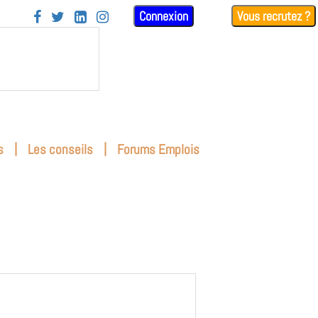
Connexion
Vous recrutez ?




|
|
s
Les conseils
Forums Emplois