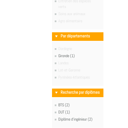
Entretien des espaces
verts
Soins aux animaux
Agro alimentaire
Par départements
Dordogne
Gironde (1)
Landes
Lot-et-Garonne
Pyrénées-Atlantiques
Recherche par diplômes
BTS (2)
DUT (1)
Diplôme d'ingénieur (2)