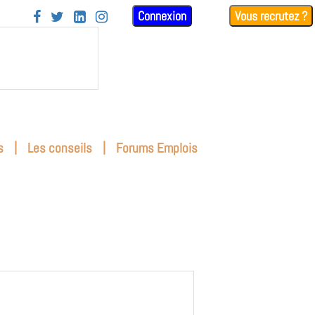
Connexion
Vous recrutez ?




|
|
s
Les conseils
Forums Emplois