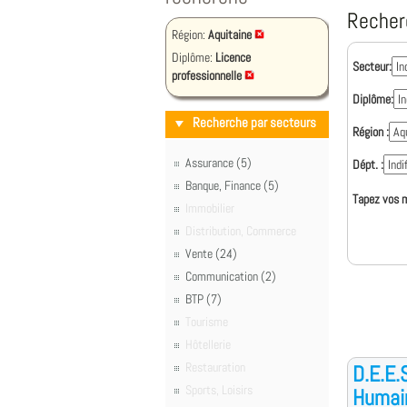
Recher
Région:
Aquitaine
Diplôme:
Licence
Secteur:
professionnelle
Diplôme:
Recherche par secteurs
Région :
Assurance (5)
Dépt. :
Banque, Finance (5)
Tapez vos m
Immobilier
Distribution, Commerce
Vente (24)
Communication (2)
BTP (7)
Tourisme
Hôtellerie
Restauration
D.E.E.
Sports, Loisirs
Humai