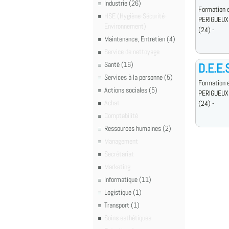
Industrie (26)
Formation e
HSE (Hygiène-Sécurité-
PERIGUEUX
Environnement)
(24) -
Maintenance, Entretien (4)
Service de nettoyage
Santé (16)
D.E.E.
Services à la personne (5)
Formation e
Actions sociales (5)
PERIGUEUX
Achat
(24) -
Comptabilité
Ressources humaines (2)
Management
Secrétariat
Marketing
Informatique (11)
Logistique (1)
Transport (1)
Soins esthétiques