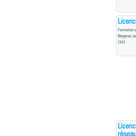
Licenc
Formation e
Bergerac c
(24) -
Licenc
résea