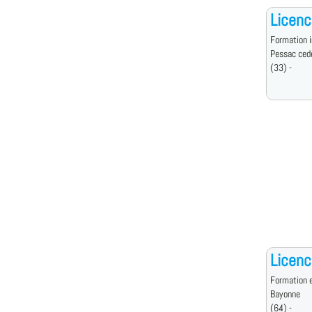
Licenc
Formation i
Pessac ced
(33) -
Licenc
Formation e
Bayonne
(64) -