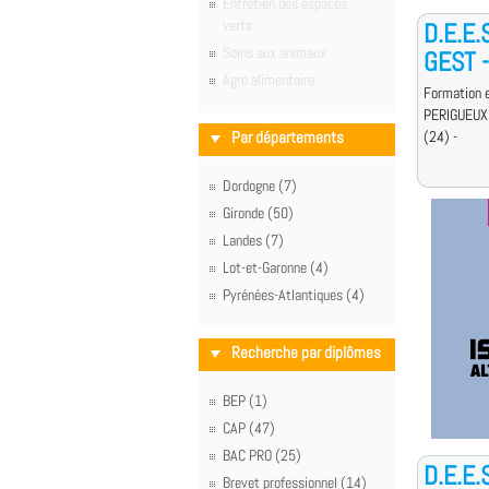
Entretien des espaces
verts
D.E.E
Soins aux animaux
GEST -
Agro alimentaire
Formation e
PERIGUEUX
Par départements
(24) -
Dordogne (7)
Gironde (50)
Landes (7)
Lot-et-Garonne (4)
Pyrénées-Atlantiques (4)
Recherche par diplômes
BEP (1)
CAP (47)
BAC PRO (25)
D.E.E.
Brevet professionnel (14)