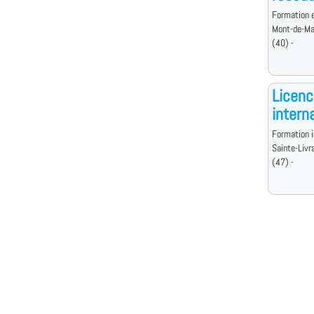
Formation e
Mont-de-Ma
(40) -
Licen
intern
Formation i
Sainte-Livr
(47) -