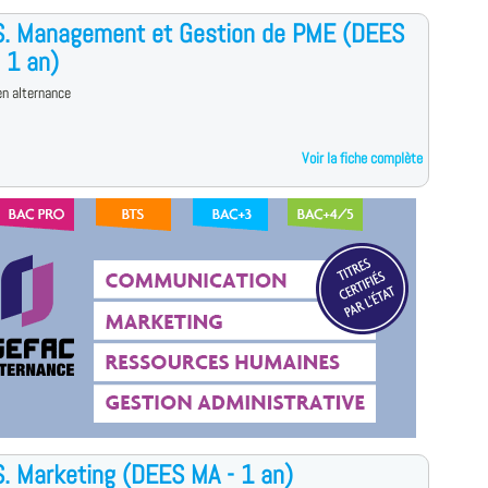
.S. Management et Gestion de PME (DEES
 1 an)
n alternance
Voir la fiche complète
S. Marketing (DEES MA - 1 an)