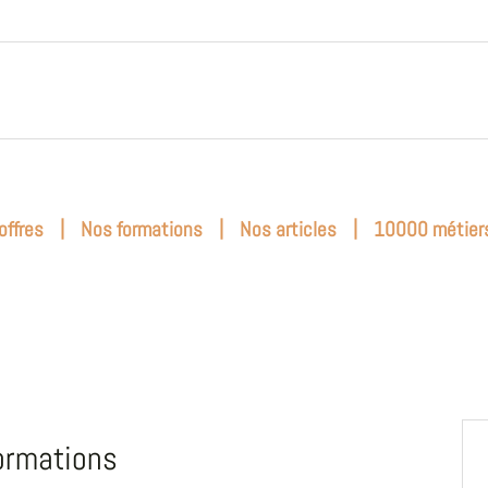
|
|
|
offres
Nos formations
Nos articles
10000 métier
ormations