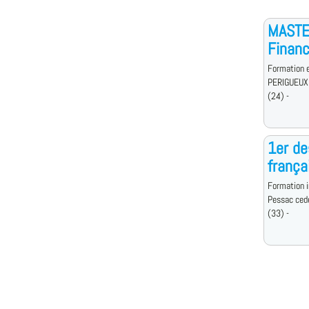
MASTE
Financ
Formation e
PERIGUEUX
(24) -
1er de
frança
Formation i
Pessac ced
(33) -