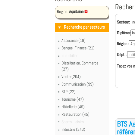
Recher
Région:
Aquitaine
Secteur:
Recherche par secteurs
Diplôme:
Assurance (18)
Région :
Banque, Finance (21)
Dépt. :
Immobilier
Distribution, Commerce
Tapez vos m
(27)
Vente (204)
Communication (99)
BTP (22)
Tourisme (47)
Hôtellerie (49)
Restauration (45)
Sports, Loisirs
BTS As
Industrie (243)
référe