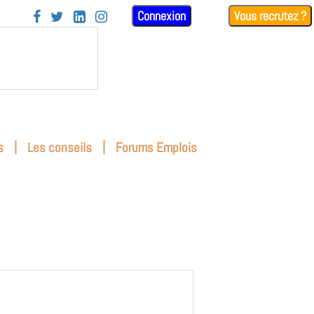
Connexion
Vous recrutez ?




|
|
s
Les conseils
Forums Emplois