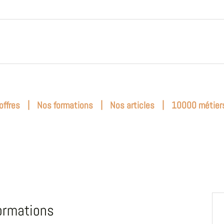
|
|
|
offres
Nos formations
Nos articles
10000 métier
ormations