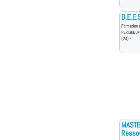
D.E.E.
Formation e
PERIGUEUX
(24) -
MASTE
Resso