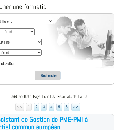
cher une formation
ots-clés :
Rechercher
1068 résultats. Page 1 sur 107, Résultats de 1 à 10
<<
1
2
3
4
5
6
>>
sistant de Gestion de PME-PMI à
ntiel commun européen