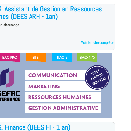
S. Assistant de Gestion en Ressources
nes (DEES ARH - 1an)
n alternance
Voir la fiche complète
S. Finance (DEES FI - 1 an)