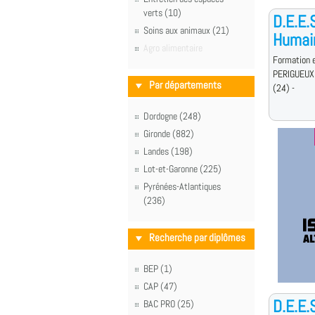
verts (10)
D.E.E.
Soins aux animaux (21)
Humai
Agro alimentaire
Formation e
PERIGUEUX
Par départements
(24) -
Dordogne (248)
Gironde (882)
Landes (198)
Lot-et-Garonne (225)
Pyrénées-Atlantiques
(236)
Recherche par diplômes
BEP (1)
CAP (47)
D.E.E.
BAC PRO (25)