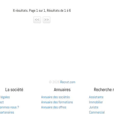
6 résultats. Page 1 sur 1, Résultats de 1 à 6
<<
>>
© 2026
Recrut.com
La société
Annuaires
Recherche 
 légales
Annuaire des sociétés
Assistante
act
Annuaire des formations
Immobilier
sommes-nous ?
Annuaire des offres
Juriste
partenaires
Commercial