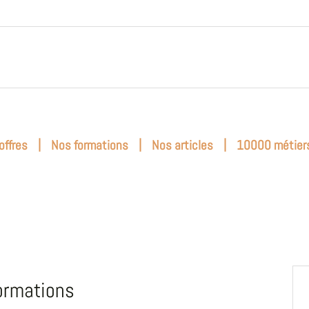
|
|
|
offres
Nos formations
Nos articles
10000 métier
ormations