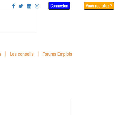
Connexion
Vous recrutez ?




|
|
s
Les conseils
Forums Emplois