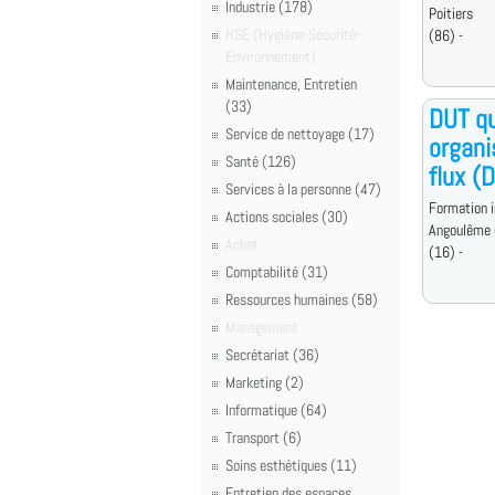
Industrie (178)
Poitiers
HSE (Hygiène-Sécurité-
(86) -
Environnement)
Maintenance, Entretien
(33)
DUT qu
Service de nettoyage (17)
organi
Santé (126)
flux (
Services à la personne (47)
Formation i
Actions sociales (30)
Angoulême 
Achat
(16) -
Comptabilité (31)
Ressources humaines (58)
Management
Secrétariat (36)
Marketing (2)
Informatique (64)
Transport (6)
Soins esthétiques (11)
Entretien des espaces