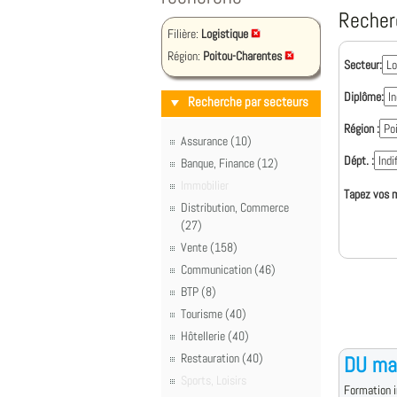
Recher
Filière:
Logistique
Région:
Poitou-Charentes
Secteur:
Diplôme:
Recherche par secteurs
Région :
Assurance (10)
Dépt. :
Banque, Finance (12)
Immobilier
Tapez vos m
Distribution, Commerce
(27)
Vente (158)
Communication (46)
BTP (8)
Tourisme (40)
Hôtellerie (40)
Restauration (40)
DU ma
Sports, Loisirs
Formation i