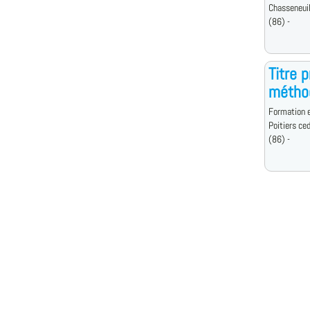
Chasseneuil
(86) -
Titre 
méthod
Formation e
Poitiers ce
(86) -