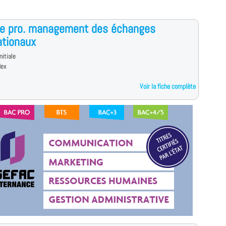
ce pro. management des échanges
ationaux
nitiale
dex
Voir la fiche complète