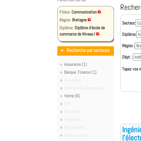
Recher
Filière:
Communication
Région:
Bretagne
Secteur:
Diplôme:
Diplôme d'école de
commerce de Niveau I
Diplôme:
Région :
Recherche par secteurs
Dépt. :
Assurance (1)
Tapez vos m
Banque, Finance (1)
Immobilier
Distribution, Commerce
Vente (6)
BTP
Tourisme
Hôtellerie
Restauration
Ingéni
Sports, Loisirs
l'élec