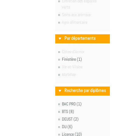
Entretien des espaces
verts
Soins aux animaux
Agro alimentaire
Par départements
Côtes-d'Armor
Finistère (1)
Ille-et-Vilaine
Morbihan
Recherche par diplômes
BAC PRO (1)
BTS (8)
DEUST (2)
DU (6)
Licence (10)