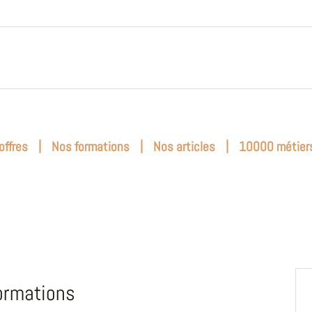
|
|
|
offres
Nos formations
Nos articles
10000 métier
ormations