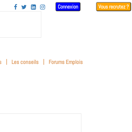
Connexion
Vous recrutez ?




|
|
s
Les conseils
Forums Emplois