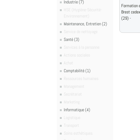
Industrie (7)
Formation e
HSE (Hygiène-Sécurité-
Brest cede
Environnement)
(29) -
Maintenance, Entretien (2)
Service de nettoyage
Santé (3)
Services à la personne
Actions sociales
Achat
Comptabilité (1)
Ressources humaines
Management
Secrétariat
Marketing
Informatique (4)
Logistique
Transport
Soins esthétiques