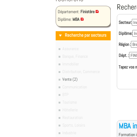
Recher
Département:
Finistère
Diplôme:
MBA
Secteur:
Diplôme:
Recherche par secteurs
Région :
Assurance
Dépt. :
Banque, Finance
Immobilier
Tapez vos m
Distribution, Commerce
Vente (2)
Communication
BTP
Tourisme
Hôtellerie
Restauration
MBA in
Sports, Loisirs
Industrie
Formation i