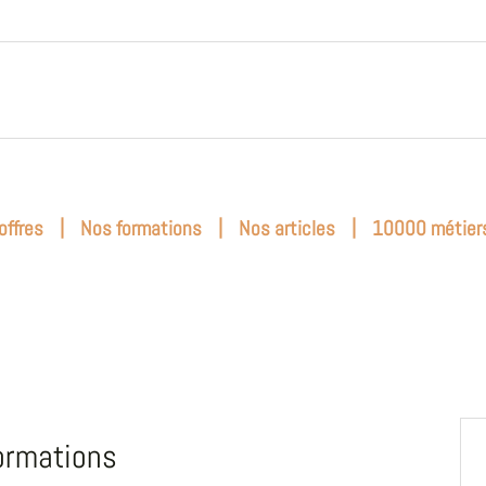
|
|
|
offres
Nos formations
Nos articles
10000 métier
ormations