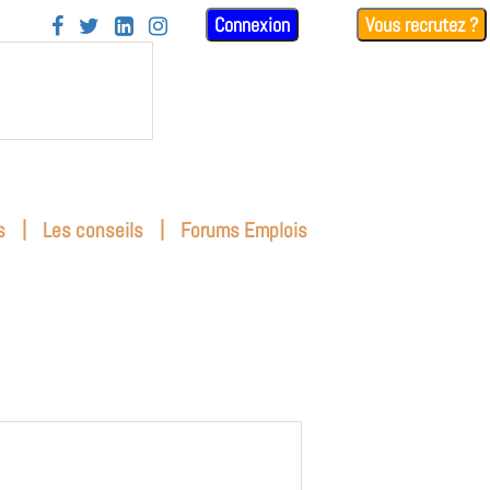
Connexion
Vous recrutez ?




|
|
s
Les conseils
Forums Emplois