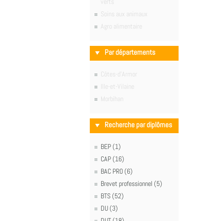
verts
Soins aux animaux
Agro alimentaire
Par départements
Côtes-d'Armor
Ille-et-Vilaine
Morbihan
Recherche par diplômes
BEP (1)
CAP (16)
BAC PRO (6)
Brevet professionnel (5)
BTS (52)
DU (3)
DUT (18)