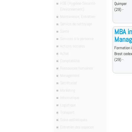
HSE (Hygiène-Sécurité-
Quimper
Environnement)
(29) -
Maintenance, Entretien
Service de nettoyage
MBA in
Santé
Manag
Services à la personne
Actions sociales
Formation i
Achat
Brest cede
(29) -
Comptabilité
Ressources humaines
Management
Secrétariat
Marketing
Informatique
Logistique
Transport
Soins esthétiques
Entretien des espaces