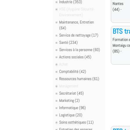
Industrie (353)
Nantes
HSE (Hygiène-Sécurité-
(44) -
Environnement)
Maintenance, Entretien
(64)
BTS tr
Service de nettoyage (17)
Formation e
Santé (234)
Montaigu c
Services à la personne (60)
(85) -
Actions sociales (45)
Achat
Comptabilité (42)
Ressources humaines (61)
Management
Secrétariat (45)
Marketing (2)
Informatique (96)
Logistique (20)
Soins esthétiques (11)
Entretien des espaces