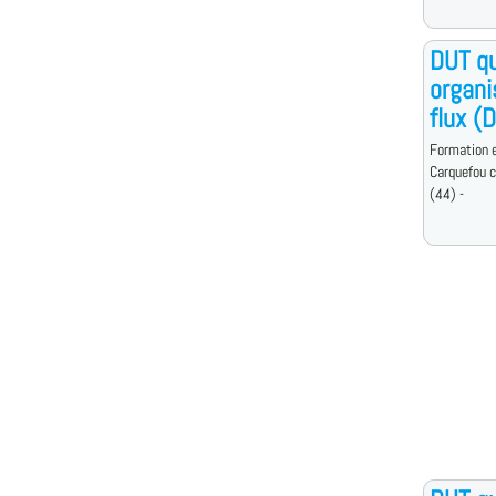
DUT qu
organi
flux (
Formation e
Carquefou 
(44) -