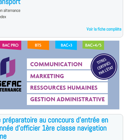
ansport
n alternance
edex
Voir la fiche complète
 préparatoire au concours d'entrée en
nnée d'officier 1ère classe navigation
ime