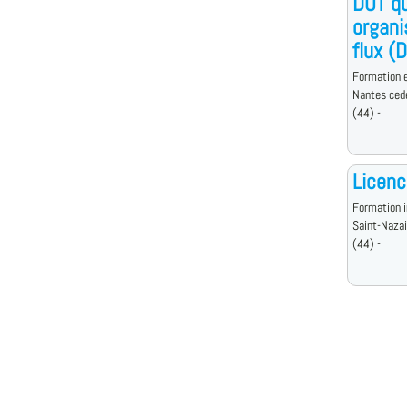
DUT qu
organi
flux (
Formation e
Nantes ced
(44) -
Licenc
Formation i
Saint-Nazai
(44) -