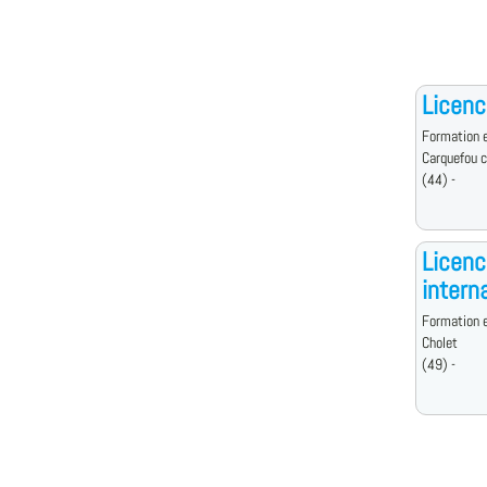
Licenc
Formation e
Carquefou 
(44) -
Licenc
intern
Formation e
Cholet
(49) -