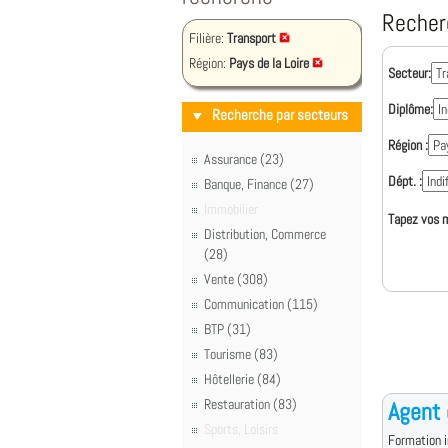
Recher
Filière:
Transport
Région:
Pays de la Loire
Secteur:
Diplôme:
Recherche par secteurs
Région :
Assurance (23)
Dépt. :
Banque, Finance (27)
Immobilier
Tapez vos m
Distribution, Commerce
(28)
Vente (308)
Communication (115)
BTP (31)
Tourisme (83)
Hôtellerie (84)
Restauration (83)
Agent 
Sports, Loisirs
Formation i