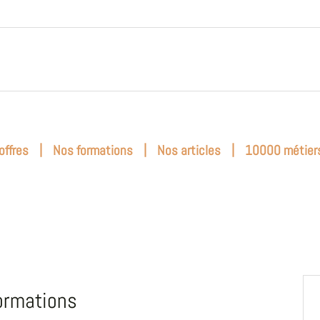
|
|
|
offres
Nos formations
Nos articles
10000 métier
ormations