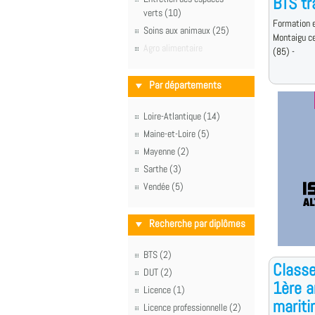
BTS tr
verts (10)
Formation e
Soins aux animaux (25)
Montaigu c
Agro alimentaire
(85) -
Par départements
Loire-Atlantique (14)
Maine-et-Loire (5)
Mayenne (2)
Sarthe (3)
Vendée (5)
Recherche par diplômes
BTS (2)
Classe
DUT (2)
1ère a
Licence (1)
marit
Licence professionnelle (2)