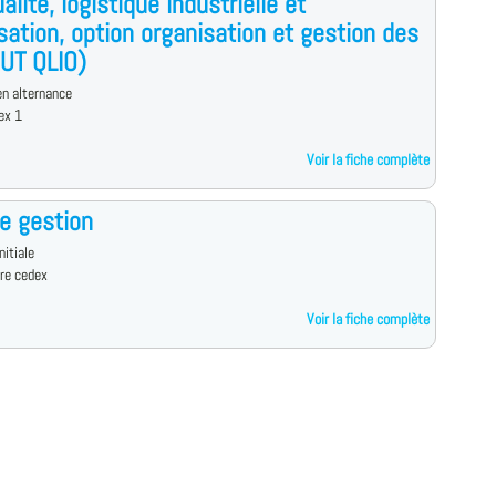
alité, logistique industrielle et
sation, option organisation et gestion des
DUT QLIO)
n alternance
ex 1
Voir la fiche complète
e gestion
nitiale
re cedex
Voir la fiche complète