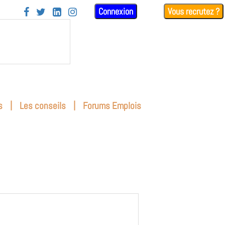
Connexion
Vous recrutez ?




|
|
s
Les conseils
Forums Emplois