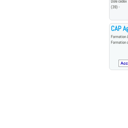
Dole cedex
(39) -
CAP Ag
Formation à
Formation d