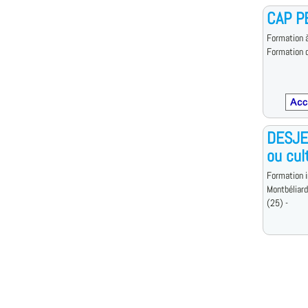
CAP P
Formation à
Formation d
DESJEP
ou cul
Formation i
Montbéliard
(25) -