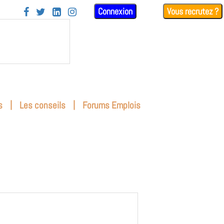
Connexion
Vous recrutez ?




|
|
s
Les conseils
Forums Emplois