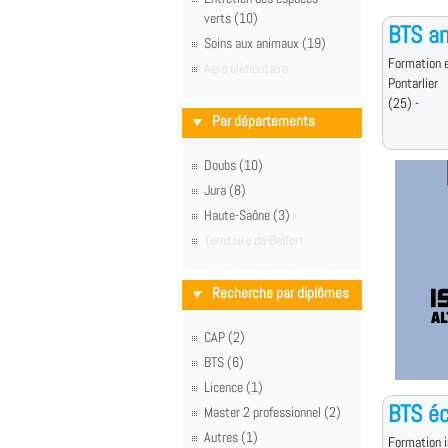
verts (10)
BTS an
Soins aux animaux (19)
Formation e
Agro alimentaire
Pontarlier
(25) -
Par départements
Doubs (10)
Jura (8)
Haute-Saône (3)
Territoire de Belfort
Recherche par diplômes
CAP (2)
BTS (6)
Licence (1)
BTS éc
Master 2 professionnel (2)
Autres (1)
Formation i