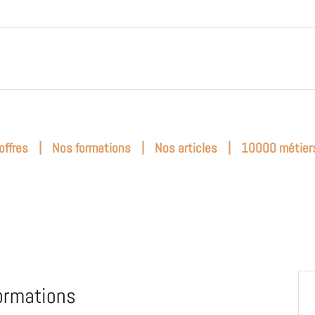
|
|
|
offres
Nos formations
Nos articles
10000 métier
ormations