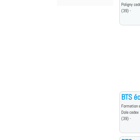
Poligny ced
(39) -
BTS éc
Formation e
Dole cedex
(39) -