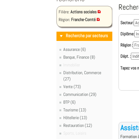
Recher
Filière:
Actions sociales
Région:
Franche-Comté
Secteur:
Diplôme:
Recherche par secteurs
Région :
Assurance (6)
Dépt. :
Banque, Finance (8)
Immobilier
Tapez vos m
Distribution, Commerce
(27)
Vente (73)
Communication (29)
BTP (6)
Tourisme (13)
Hôtellerie (13)
Restauration (12)
Assist
Sports, Loisirs
Formation à