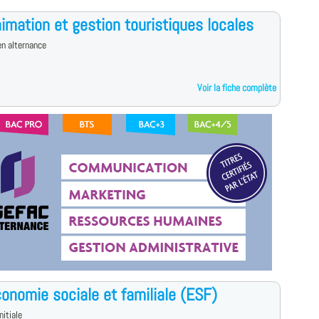
imation et gestion touristiques locales
n alternance
Voir la fiche complète
onomie sociale et familiale (ESF)
nitiale