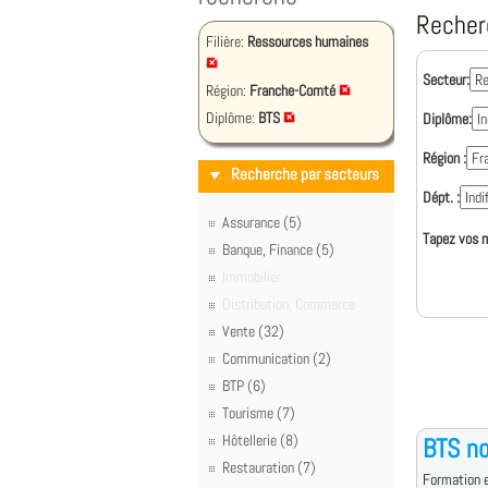
Recher
Filière:
Ressources humaines
Secteur:
Région:
Franche-Comté
Diplôme:
BTS
Diplôme:
Région :
Recherche par secteurs
Dépt. :
Assurance (5)
Tapez vos m
Banque, Finance (5)
Immobilier
Distribution, Commerce
Vente (32)
Communication (2)
BTP (6)
Tourisme (7)
Hôtellerie (8)
BTS no
Restauration (7)
Formation e