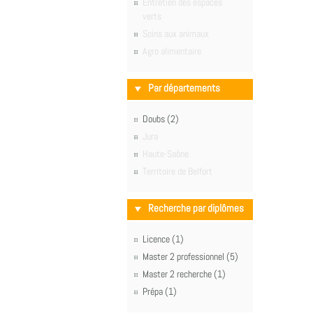
Entretien des espaces
verts
Soins aux animaux
Agro alimentaire
Par départements
Doubs (2)
Jura
Haute-Saône
Territoire de Belfort
Recherche par diplômes
Licence (1)
Master 2 professionnel (5)
Master 2 recherche (1)
Prépa (1)