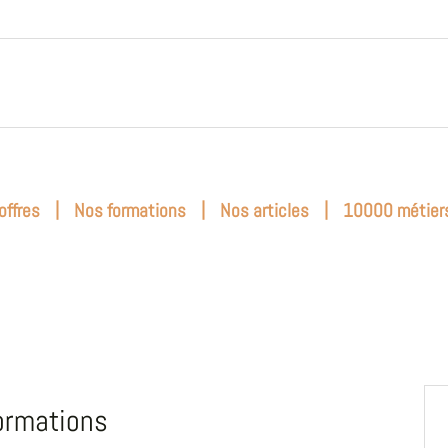
|
|
|
offres
Nos formations
Nos articles
10000 métier
ormations