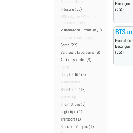
Sports, Loisirs
Besançon
Industrie (36)
(25) -
HSE (Hygiène-Sécurité-
Environnement)
Maintenance, Entretien (8)
BTS no
Service de nettoyage
Formation e
Santé (22)
Besançon
Services à la personne (6)
(25) -
Actions sociales (6)
Achat
Comptabilité (5)
Management
Secrétariat (12)
Marketing
Informatique (6)
Logistique (1)
Transport (1)
Soins esthétiques (1)