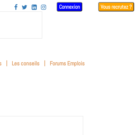
Connexion
Vous recrutez ?




|
|
s
Les conseils
Forums Emplois