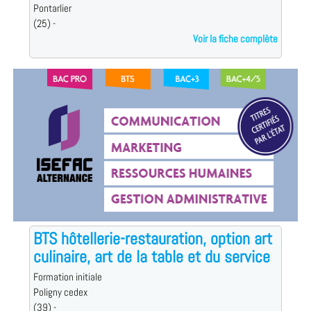
Pontarlier
(25) -
Voir la fiche complète
BTS hôtellerie-restauration, option art
culinaire, art de la table et du service
Formation initiale
Poligny cedex
(39) -