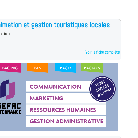
imation et gestion touristiques locales
nitiale
Voir la fiche complète