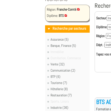
Recher
Région:
Franche-Comté
Diplôme:
BTS
Secteur:
Diplôme:
Recherche par secteurs
Région :
Assurance (5)
Dépt. :
Banque, Finance (5)
Immobilier
Tapez vos m
Distribution, Commerce
Vente (32)
Communication (2)
BTP (6)
Tourisme (7)
Hôtellerie (8)
Restauration (7)
BTS AG
Sports, Loisirs
Industrie (36)
Formation e