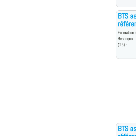
BTS as
référe
Formation e
Besançon
(25) -
BTS as