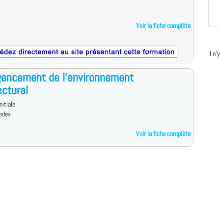
Voir la fiche complète
Il n
gencement de l'environnement
ectural
nitiale
edex
Voir la fiche complète