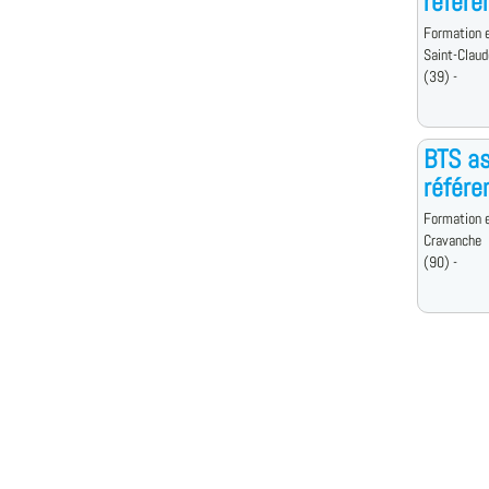
référe
Formation e
Saint-Claud
(39) -
BTS as
référe
Formation e
Cravanche
(90) -