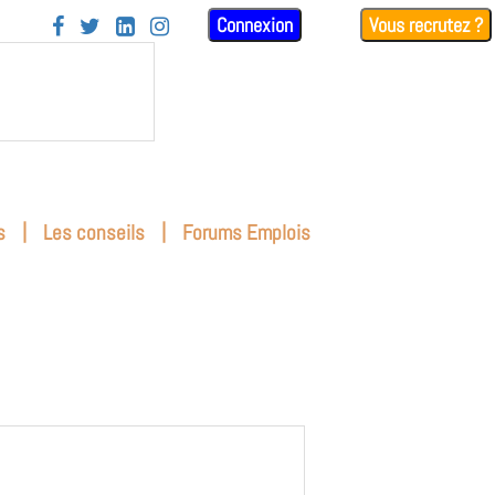
Connexion
Vous recrutez ?




|
|
s
Les conseils
Forums Emplois