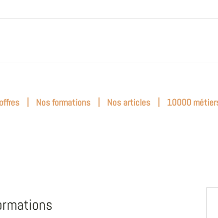
|
|
|
offres
Nos formations
Nos articles
10000 métier
ormations