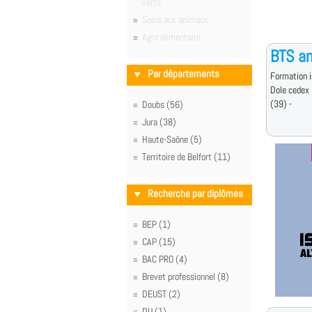
verts
Soins aux animaux
Agro alimentaire
BTS an
Par départements
Formation i
Dole cedex
(39) -
Doubs (56)
Jura (38)
Haute-Saône (5)
Territoire de Belfort (11)
Recherche par diplômes
BEP (1)
CAP (15)
BAC PRO (4)
Brevet professionnel (8)
DEUST (2)
DU (1)