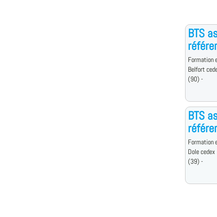
BTS as
référe
Formation e
Belfort ced
(90) -
BTS as
référe
Formation e
Dole cedex
(39) -