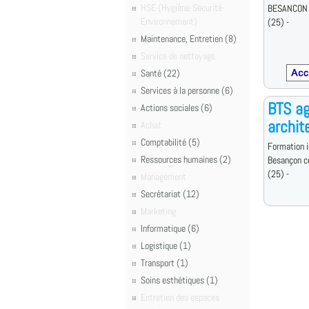
HSE (Hygiène-Sécurité-
BESANCON
Environnement)
(25) -
Maintenance, Entretien (8)
Service de nettoyage
Santé (22)
Services à la personne (6)
BTS a
Actions sociales (6)
archit
Achat
Comptabilité (5)
Formation i
Ressources humaines (2)
Besançon c
(25) -
Management
Secrétariat (12)
Marketing
Informatique (6)
Logistique (1)
Transport (1)
Soins esthétiques (1)
Entretien des espaces