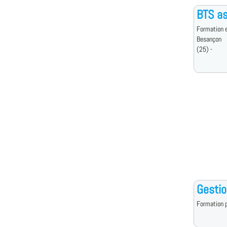
BTS as
Formation e
Besançon
(25) -
Gestio
Formation p