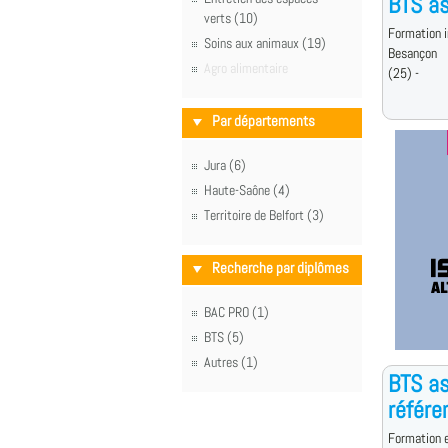
BTS as
verts (10)
Formation i
Soins aux animaux (19)
Besançon
Agro alimentaire
(25) -
Par départements
Jura (6)
Haute-Saône (4)
Territoire de Belfort (3)
Recherche par diplômes
BAC PRO (1)
BTS (5)
Autres (1)
BTS as
référe
Formation e