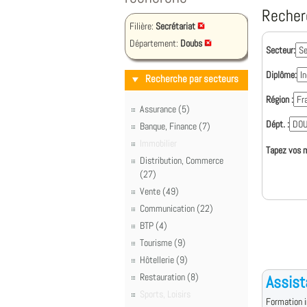
Recher
Filière:
Secrétariat
Département:
Doubs
Secteur:
Diplôme:
Recherche par secteurs
Région :
Assurance (5)
Dépt. :
Banque, Finance (7)
Immobilier
Tapez vos m
Distribution, Commerce
(27)
Vente (49)
Communication (22)
BTP (4)
Tourisme (9)
Hôtellerie (9)
Restauration (8)
Assist
Sports, Loisirs
Formation i