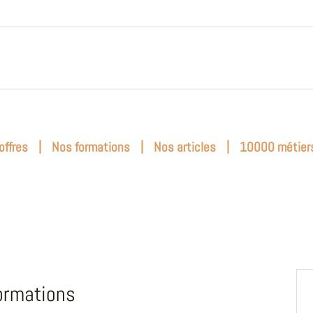
|
|
|
offres
Nos formations
Nos articles
10000 métier
ormations