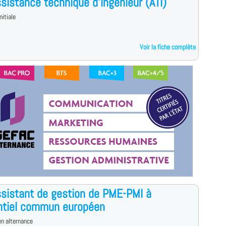
sistance technique d'ingénieur (ATI)
nitiale
Voir la fiche complète
sistant de gestion de PME-PMI à
ntiel commun européen
n alternance