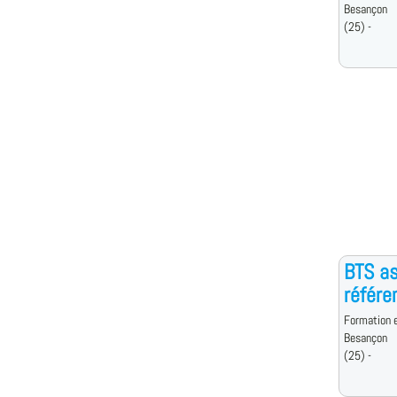
Besançon
(25) -
BTS as
référe
Formation e
Besançon
(25) -