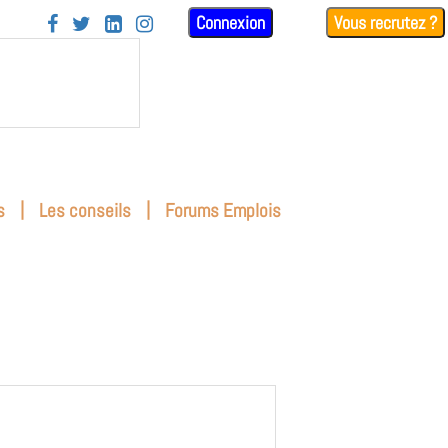
Connexion
Vous recrutez ?




|
|
s
Les conseils
Forums Emplois