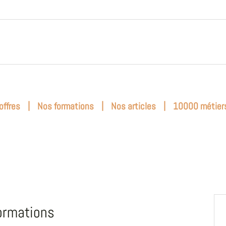
|
|
|
offres
Nos formations
Nos articles
10000 métier
ormations