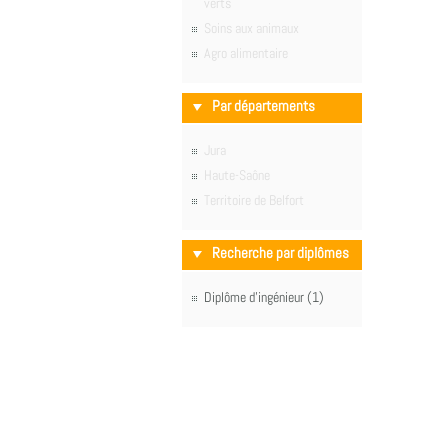
verts
Soins aux animaux
Agro alimentaire
Par départements
Jura
Haute-Saône
Territoire de Belfort
Recherche par diplômes
Diplôme d'ingénieur (1)