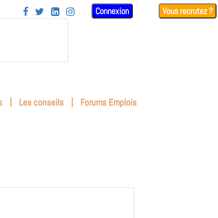
Connexion
Vous recrutez ?




|
|
s
Les conseils
Forums Emplois