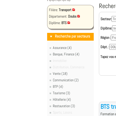
Recher
Filière:
Transport
Département:
Doubs
Secteur:
Diplôme:
BTS
Diplôme:
Recherche par secteurs
Région :
Dépt. :
Assurance (4)
Banque, Finance (4)
Tapez vos m
Immobilier
Distribution, Commerce
Vente (18)
Communication (2)
BTP (4)
Tourisme (3)
Hôtellerie (4)
BTS tr
Restauration (3)
Sports, Loisirs
Formation e