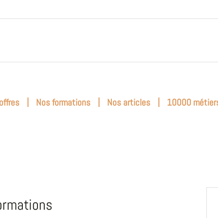
|
|
|
offres
Nos formations
Nos articles
10000 métier
ormations