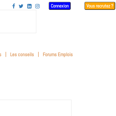
Connexion
Vous recrutez ?




|
|
s
Les conseils
Forums Emplois