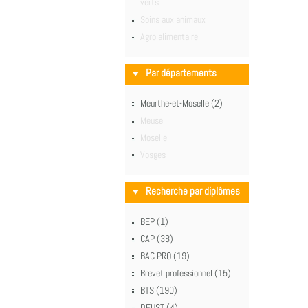
verts
Soins aux animaux
Agro alimentaire
Par départements
Meurthe-et-Moselle (2)
Meuse
Moselle
Vosges
Recherche par diplômes
BEP (1)
CAP (38)
BAC PRO (19)
Brevet professionnel (15)
BTS (190)
DEUST (4)