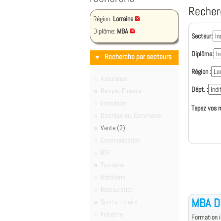
Recher
Région:
Lorraine
Diplôme:
MBA
Secteur:
Diplôme:
Recherche par secteurs
Région :
Assurance
Dépt. :
Banque, Finance
Immobilier
Tapez vos m
Distribution, Commerce
Vente (2)
Communication
BTP
Tourisme
Hôtellerie
Restauration
MBA Di
Sports, Loisirs
Industrie
Formation i