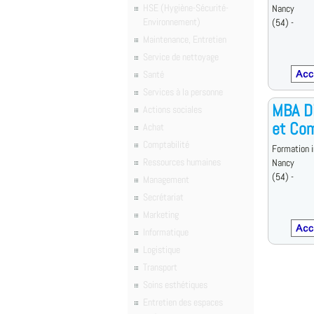
HSE (Hygiène-Sécurité-
Nancy
Environnement)
(54) -
Maintenance, Entretien
Service de nettoyage
Santé
Services à la personne
MBA Di
Actions sociales
et Com
Achat
Comptabilité
Formation i
Ressources humaines
Nancy
(54) -
Management
Secrétariat
Marketing
Informatique
Logistique
Transport
Soins esthétiques
Entretien des espaces