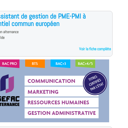
sistant de gestion de PME-PMI à
ntiel commun européen
n alternance
ilde
Voir la fiche complète