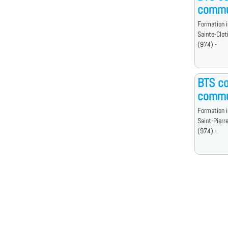
commu
Formation i
Sainte-Clot
(974) -
BTS co
commu
Formation i
Saint-Pierr
(974) -