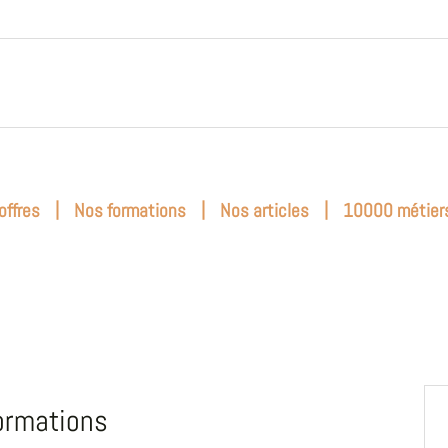
|
|
|
offres
Nos formations
Nos articles
10000 métier
ormations