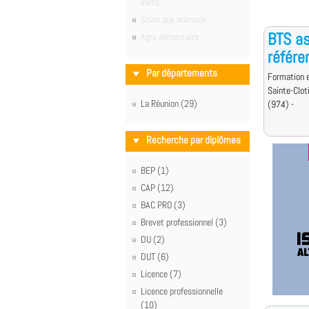
verts
Soins aux animaux
BTS as
Agro alimentaire
référe
Par départements
Formation e
Sainte-Clot
La Réunion (29)
(974) -
Recherche par diplômes
BEP (1)
CAP (12)
BAC PRO (3)
Brevet professionnel (3)
DU (2)
DUT (6)
Licence (7)
Licence professionnelle
(10)