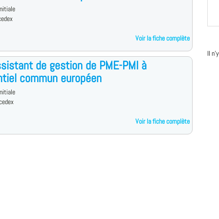
nitiale
cedex
Voir la fiche complète
Il n
sistant de gestion de PME-PMI à
ntiel commun européen
nitiale
cedex
Voir la fiche complète