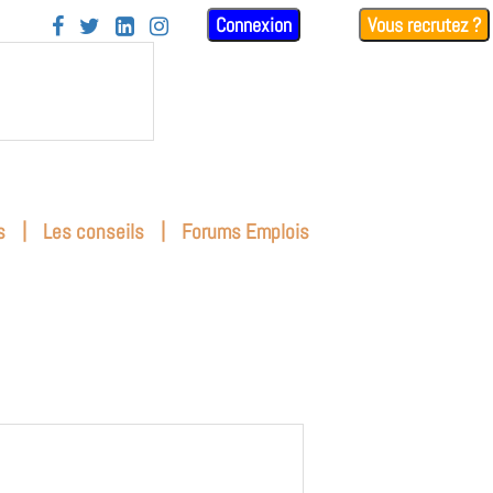
Connexion
Vous recrutez ?




|
|
s
Les conseils
Forums Emplois