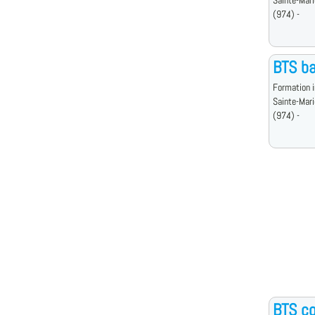
Sainte-Mari
(974) -
BTS ba
Formation i
Sainte-Mari
(974) -
BTS co