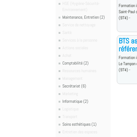
HSE (Hygiène-Sécurité-
Formation i
Environnement)
Saint-Paul 
Maintenance, Entretien (2)
(974) -
Service de nettoyage
Santé
BTS as
Services à la personne
référe
Actions sociales
Achat
Formation i
Comptabilité (2)
Le Tampon 
(974) -
Ressources humaines
Management
Secrétariat (6)
Marketing
Informatique (2)
Logistique
Transport
Soins esthétiques (1)
Entretien des espaces