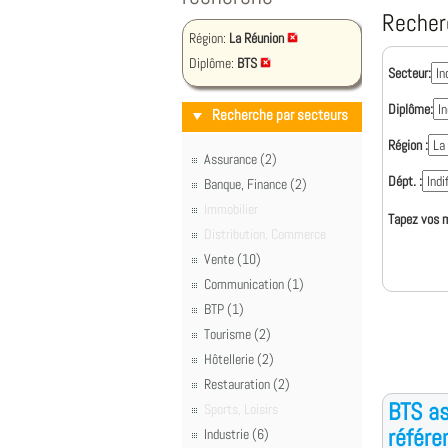
Recher
Région:
La Réunion
Diplôme:
BTS
Secteur:
Diplôme:
Recherche par secteurs
Région :
Assurance (2)
Dépt. :
Banque, Finance (2)
Immobilier
Tapez vos m
Distribution, Commerce
Vente (10)
Communication (1)
BTP (1)
Tourisme (2)
Hôtellerie (2)
Restauration (2)
BTS as
Sports, Loisirs
référe
Industrie (6)