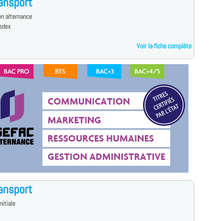
ansport
n alternance
cedex
Voir la fiche complète
ansport
nitiale