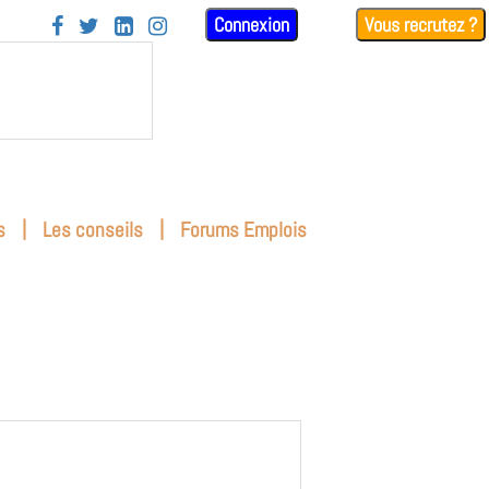
Connexion
Vous recrutez ?




|
|
s
Les conseils
Forums Emplois