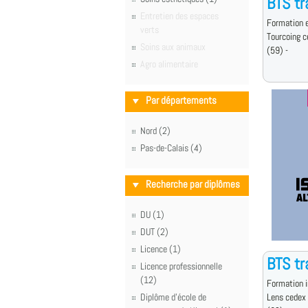
BTS tr
Entretien des espaces
Formation e
verts
Tourcoing 
Soins aux animaux
(59) -
Agro alimentaire
Par départements
Nord (2)
Pas-de-Calais (4)
Recherche par diplômes
DU (1)
DUT (2)
Licence (1)
BTS tr
Licence professionnelle
(12)
Formation i
Diplôme d'école de
Lens cedex