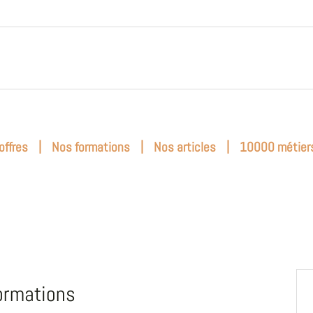
|
|
|
offres
Nos formations
Nos articles
10000 métier
ormations