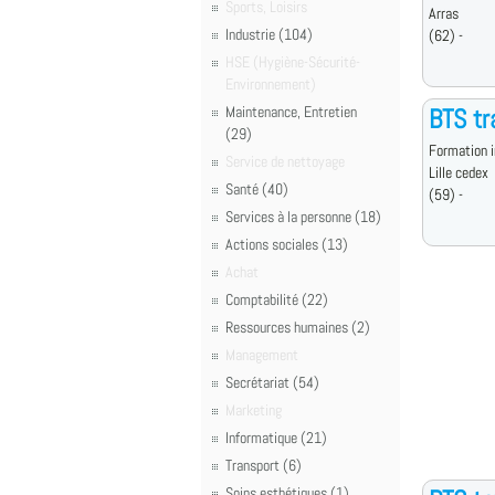
Sports, Loisirs
Arras
Industrie (104)
(62) -
HSE (Hygiène-Sécurité-
Environnement)
Maintenance, Entretien
BTS tr
(29)
Formation i
Service de nettoyage
Lille cedex
Santé (40)
(59) -
Services à la personne (18)
Actions sociales (13)
Achat
Comptabilité (22)
Ressources humaines (2)
Management
Secrétariat (54)
Marketing
Informatique (21)
Transport (6)
Soins esthétiques (1)