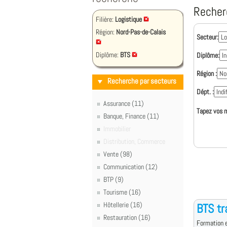
Recher
Filière:
Logistique
Région:
Nord-Pas-de-Calais
Secteur:
Diplôme:
BTS
Diplôme:
Région :
Recherche par secteurs
Dépt. :
Assurance (11)
Tapez vos m
Banque, Finance (11)
Immobilier
Distribution, Commerce
Vente (98)
Communication (12)
BTP (9)
Tourisme (16)
Hôtellerie (16)
BTS tr
Restauration (16)
Formation e