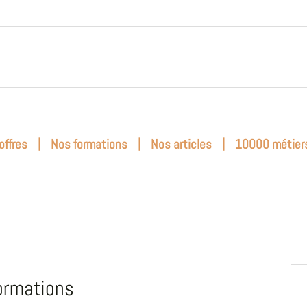
|
|
|
offres
Nos formations
Nos articles
10000 métier
ormations