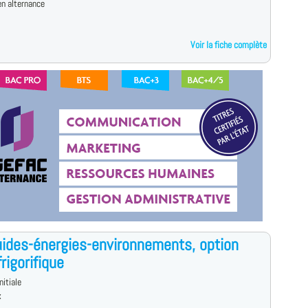
n alternance
Voir la fiche complète
uides-énergies-environnements, option
rigorifique
nitiale
x