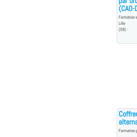
par or
(CAO-
Formation e
Lille
(59) -
Coffre
altern
Formation p