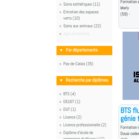
Formation e
Soins esthétiques (11)
Marly
Entretien des espaces
(59) -
verts (10)
Soins aux animaux (22)
Agro alimentaire
Par départements
Pas-de-Calais (35)
Recherche par diplômes
BTS (4)
DEUST (1)
BTS fl
DUT (1)
génie f
Licence (2)
Licence professionnelle (2)
Formation i
Diplôme d'école de
Douai cede
commerce de Niveau I (1)