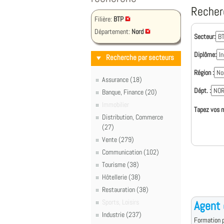
Recher
Filière:
BTP
Département:
Nord
Secteur:
Diplôme:
Recherche par secteurs
Région :
Assurance (18)
Dépt. :
Banque, Finance (20)
Immobilier
Tapez vos m
Distribution, Commerce
(27)
Vente (279)
Communication (102)
Tourisme (38)
Hôtellerie (38)
Restauration (38)
Sports, Loisirs
Agent 
Industrie (237)
Formation p