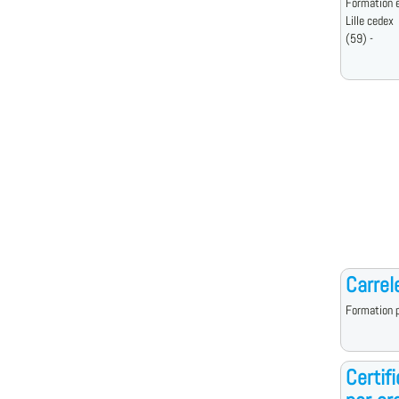
Formation e
Lille cedex
(59) -
Carrel
Formation p
Certif