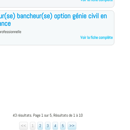
ur(se) bancheur(se) option génie civil en
ance
rofessionnelle
Voir la fiche complète
43 résultats. Page 1 sur 5, Résultats de 1 à 10
<<
1
2
3
4
5
>>