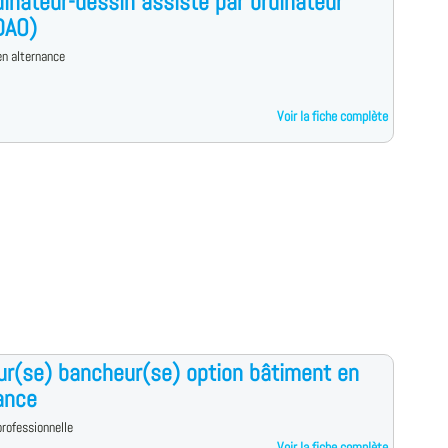
dinateur-dessin assisté par ordinateur
DAO)
n alternance
Voir la fiche complète
ur(se) bancheur(se) option bâtiment en
ance
rofessionnelle
Voir la fiche complète