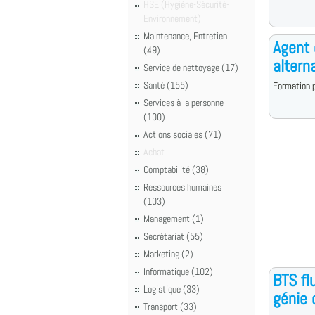
HSE (Hygiène-Sécurité-
Environnement)
Maintenance, Entretien
Agent 
(49)
altern
Service de nettoyage (17)
Santé (155)
Formation p
Services à la personne
(100)
Actions sociales (71)
Achat
Comptabilité (38)
Ressources humaines
(103)
Management (1)
Secrétariat (55)
Marketing (2)
Informatique (102)
BTS fl
Logistique (33)
génie 
Transport (33)