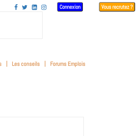
Connexion
Vous recrutez ?




|
|
s
Les conseils
Forums Emplois