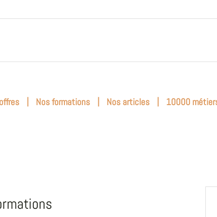
|
|
|
offres
Nos formations
Nos articles
10000 métier
ormations