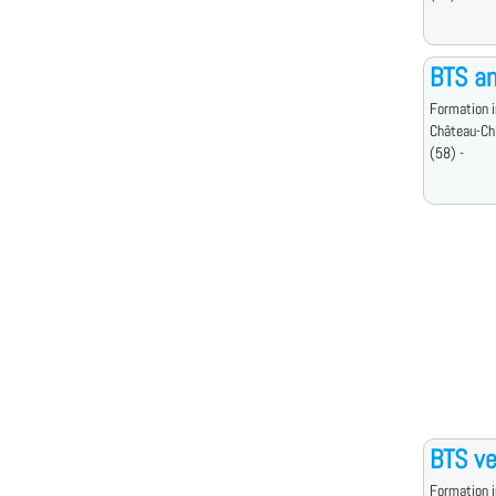
BTS an
Formation i
Château-Ch
(58) -
BTS ve
Formation i