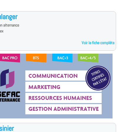
langer
n alternance
dex
Voir la fiche complète
sinier