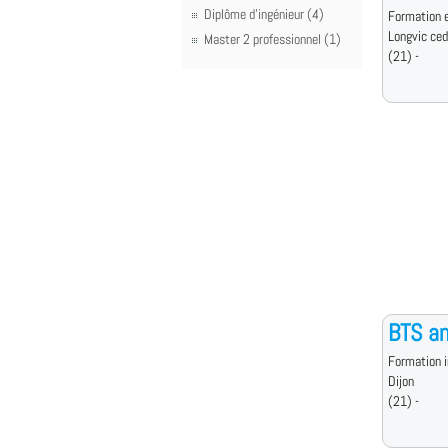
Diplôme d'ingénieur (4)
Formation e
Longvic ce
Master 2 professionnel (1)
(21) -
BTS an
Formation i
Dijon
(21) -