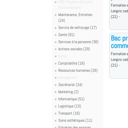
HSE (Hygiène-Sécurité-
Formation e
Environnement)
Longvic ce
Maintenance, Entretien
(21) -
(24)
Service de nettoyage (17)
Santé (91)
Bac pr
Services à la personne (36)
commer
Actions sociales (29)
Formation e
Achat
Longvic ce
Comptabilité (16)
(21) -
Ressources humaines (26)
Management
Secrétariat (24)
Marketing (2)
Informatique (51)
Logistique (13)
Transport (16)
Soins esthétiques (11)
Entretien des espaces