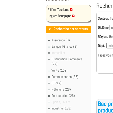
Recher
Filière:
Tourisme
Région:
Bourgogne
Secteur:
Diplôme:
Recherche par secteurs
Région :
Assurance (6)
Dépt. :
Banque, Finance (8)
Immobilier
Tapez vos m
Distribution, Commerce
(27)
Vente (109)
Communication (36)
BTP (7)
Hôtellerie (26)
Restauration (26)
Sports, Loisirs
Bac pr
Industrie (138)
produc