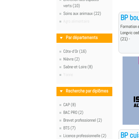
verts (10)
Soins aux animaux (22)
BP bou
Agro alimentaire
Formation e
Longvic ce
Par départements
(21) -
Côte-d'Or (16)
Nièvre (2)
Saône-et-Loire (8)
Yonne
Recherche par diplômes
CAP (8)
BAC PRO (2)
Brevet professionnel (2)
BTS (7)
BP cui
Licence professionnelle (2)