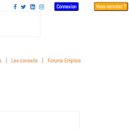
Connexion
Vous recrutez ?




|
|
s
Les conseils
Forums Emplois