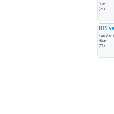
Dijon
(21) -
BTS ve
Formation i
Mâcon
(71) -