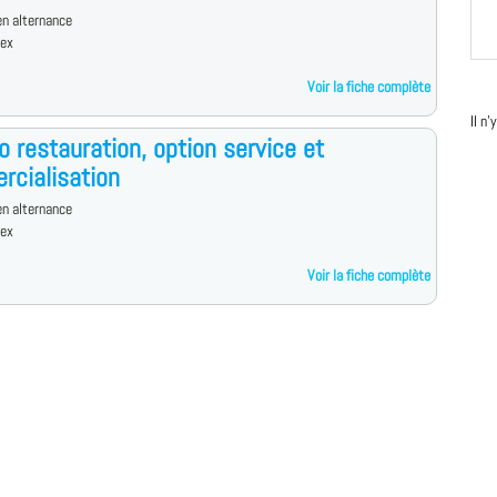
n alternance
dex
Voir la fiche complète
Il n
o restauration, option service et
cialisation
n alternance
dex
Voir la fiche complète