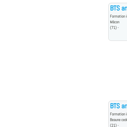
BTS an
Formation i
Mâcon
(71) -
BTS an
Formation i
Beaune ced
(21) -