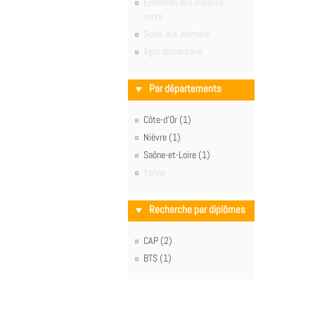
Entretien des espaces
verts
Soins aux animaux
Agro alimentaire
Par départements
Côte-d'Or (1)
Nièvre (1)
Saône-et-Loire (1)
Yonne
Recherche par diplômes
CAP (2)
BTS (1)