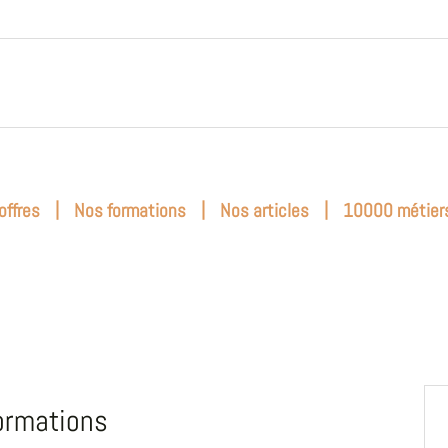
|
|
|
offres
Nos formations
Nos articles
10000 métier
ormations