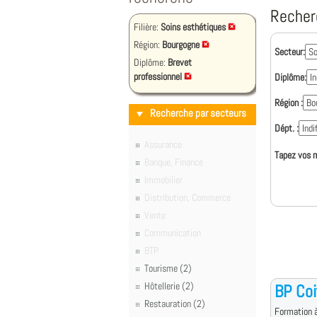
Recher
Filière:
Soins esthétiques
Région:
Bourgogne
Secteur:
Diplôme:
Brevet
professionnel
Diplôme:
Région :
Recherche par secteurs
Dépt. :
Assurance
Tapez vos m
Banque, Finance
Immobilier
Distribution, Commerce
Vente
Communication
BTP
Tourisme (2)
Hôtellerie (2)
BP Coi
Restauration (2)
Formation à