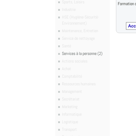
Sports, Loisirs
Formation d
Industrie
HSE (Hygiène-Sécurité-
Environnement)
Maintenance, Entretien
Service de nettoyage
Santé
Services à la personne (2)
Actions sociales
Achat
Comptabilité
Ressources humaines
Management
Secrétariat
Marketing
Informatique
Logistique
Transport