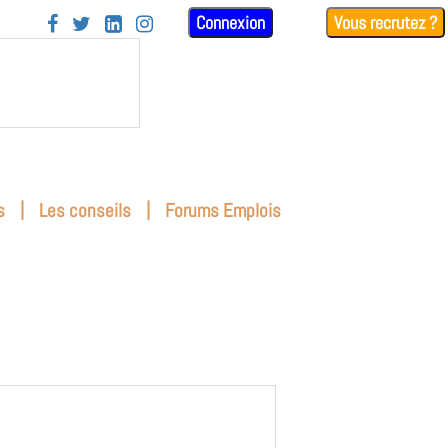
Connexion
Vous recrutez ?




|
|
s
Les conseils
Forums Emplois