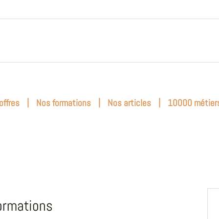
|
|
|
offres
Nos formations
Nos articles
10000 métier
ormations