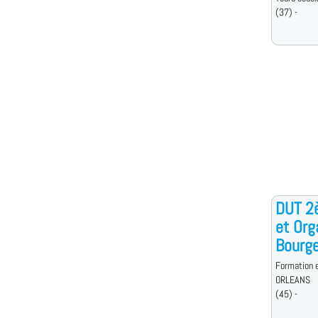
(37) -
DUT 2è
et Org
Bourge
Formation e
ORLEANS
(45) -