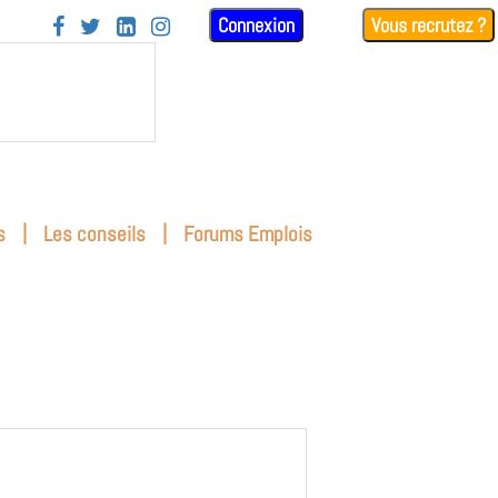
Connexion
Vous recrutez ?




|
|
s
Les conseils
Forums Emplois