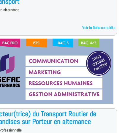
ansport
n alternance
Voir la fiche complète
teur(trice) du Transport Routier de
ndises sur Porteur en alternance
rofessionnelle