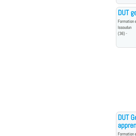
DUT ge
Formation e
Issoudun
(36) -
DUT Ge
appren
Formation e