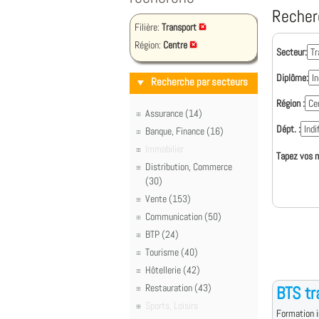
Recher
Filière:
Transport
Région:
Centre
Secteur:
Diplôme:
Recherche par secteurs
Région :
Assurance (14)
Dépt. :
Banque, Finance (16)
Immobilier
Tapez vos m
Distribution, Commerce
(30)
Vente (153)
Communication (50)
BTP (24)
Tourisme (40)
Hôtellerie (42)
Restauration (43)
BTS tr
Sports, Loisirs
Formation i