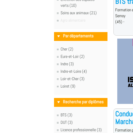
BTS tr
verts (10)
Formation e
Soins aux animaux (21)
Semoy
Agro alimentaire
(45) -
Par départements
Cher (2)
Eure-et-Loir (2)
Indre (3)
Indre-et-Loire (4)
Loir-et-Cher (3)
Loiret (9)
Recherche par diplômes
Conduc
BTS (3)
Marcha
DUT (3)
Licence professionnelle (3)
Formation p