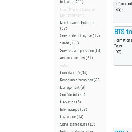
Industrie (211)
Orléans ced
HSE (Hygiène-Sécurité-
(45) -
Environnement)
Maintenance, Entretien
(26)
BTS tr
Service de nettoyage (17)
Formation e
Santé (136)
Tours
Services à la personne (54)
(37) -
Actions sociales (31)
Achat
Comptabilité (34)
Ressources humaines (39)
Management (6)
Secrétariat (32)
Marketing (5)
Informatique (58)
Logistique (14)
Soins esthétiques (13)
Entretien des espaces