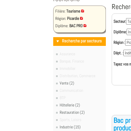
Recher
Filière:
Tourisme
Région:
Picardie
Secteur:
Diplôme:
BAC PRO
Diplôme:
Recherche par secteurs
Région :
Dépt. :
Assurance
Banque, Finance
Tapez vos m
Immobilier
Distribution, Commerce
Vente (2)
Communication
BTP
Hôtellerie (2)
Restauration (2)
Bac pr
Sports, Loisirs
produc
Industrie (15)