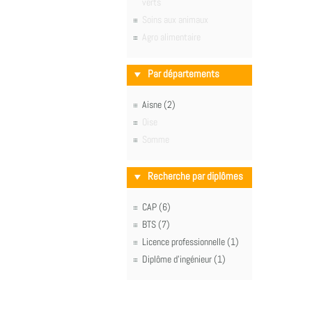
verts
Soins aux animaux
Agro alimentaire
Par départements
Aisne (2)
Oise
Somme
Recherche par diplômes
CAP (6)
BTS (7)
Licence professionnelle (1)
Diplôme d'ingénieur (1)