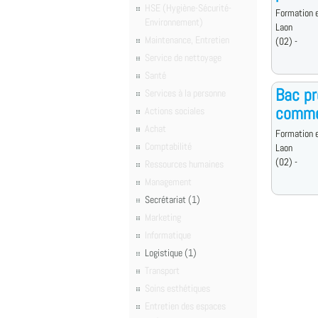
HSE (Hygiène-Sécurité-
Formation e
Environnement)
Laon
Maintenance, Entretien
(02) -
Service de nettoyage
Santé
Bac pr
Services à la personne
commer
Actions sociales
Achat
Formation e
Comptabilité
Laon
(02) -
Ressources humaines
Management
Secrétariat (1)
Marketing
Informatique
Logistique (1)
Transport
Soins esthétiques
Entretien des espaces