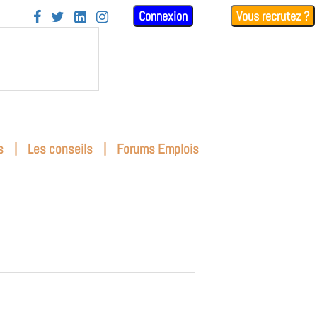
Connexion
Vous recrutez ?




|
|
s
Les conseils
Forums Emplois