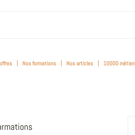
|
|
|
offres
Nos formations
Nos articles
10000 métier
ormations